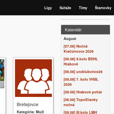
Ligy
Súťaže
Tímy
Štartovky
Kalendár
August
[07.08] Nočná
Kračúnovce 2026
[08.08] 9.kolo BDHL
Hrabové
[08.08] utoklubotice26
[08.08] 7. kolo VHSL
2026
[08.08] Hrabové pohár
[08.08] Topoľčianky
Bretejovce
nočná
Kategória:
Muži
[09.08] III.kolo LMH