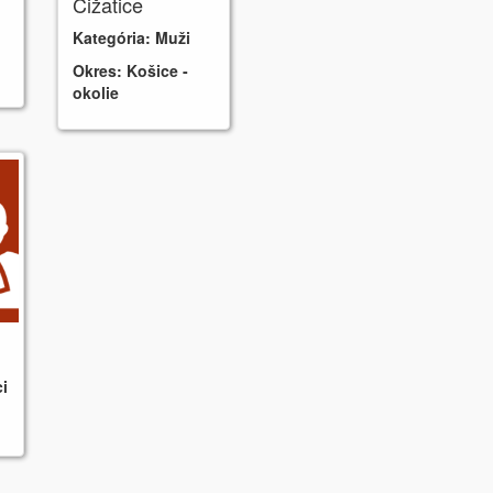
Čižatice
Kategória:
Muži
Okres:
Košice -
okolie
i