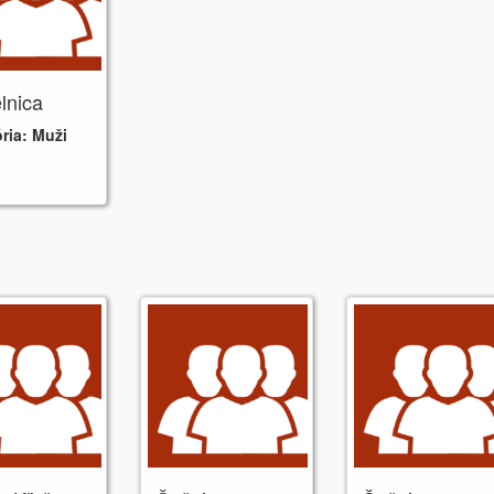
lnica
ria:
Muži