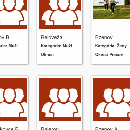
ov B
Beloveža
Bzenov
ria:
Muži
Kategória:
Muži
Kategória:
Ženy
Okres:
Okres:
Prešov
akovce B
Bajerov
Bzenov A