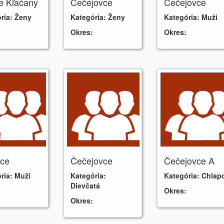
e Kľačany
Čečejovce
Čečejovce
ria:
Ženy
Kategória:
Ženy
Kategória:
Muži
Okres:
Okres:
vce
Čečejovce
Čečejovce A
ria:
Muži
Kategória:
Kategória:
Chlapc
Dievčatá
Okres:
Okres: