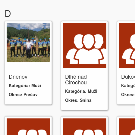
D
Drienov
Dlhé nad
Duko
Cirochou
Kategória:
Muži
Kategó
Kategória:
Muži
Okres:
Prešov
Okres:
Okres:
Snina