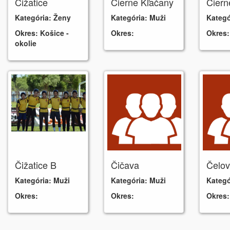
Čižatice
Čierne Kľačany
Čiern
Kategória:
Ženy
Kategória:
Muži
Kategó
Okres:
Košice -
Okres:
Okres:
okolie
Čižatice B
Čičava
Čelo
Kategória:
Muži
Kategória:
Muži
Kategó
Okres:
Okres:
Okres: