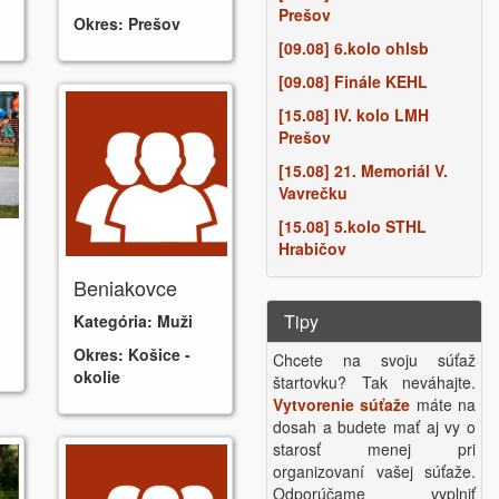
Prešov
Okres:
Prešov
[09.08] 6.kolo ohlsb
[09.08] Finále KEHL
[15.08] IV. kolo LMH
Prešov
[15.08] 21. Memoriál V.
Vavrečku
[15.08] 5.kolo STHL
Hrabičov
Beniakovce
Tipy
Kategória:
Muži
Okres:
Košice -
Chcete na svoju súťaž
okolie
štartovku? Tak neváhajte.
Vytvorenie súťaže
máte na
dosah a budete mať aj vy o
starosť menej pri
organizovaní vašej súťaže.
Odporúčame vyplniť