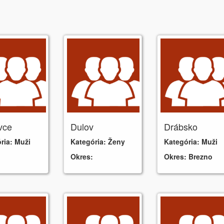
vce
Dulov
Drábsko
ria:
Muži
Kategória:
Ženy
Kategória:
Muži
Okres:
Okres:
Brezno