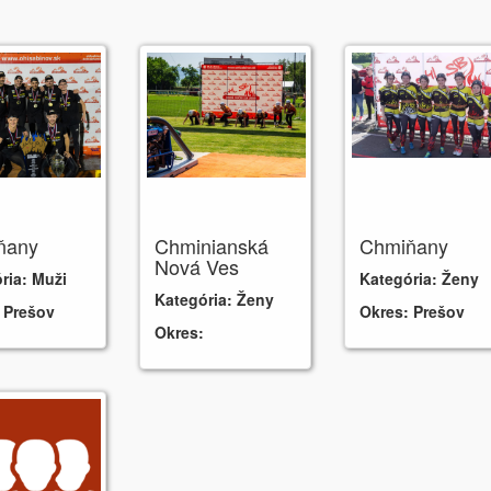
ňany
Chminianská
Chmiňany
Nová Ves
ria:
Muži
Kategória:
Ženy
Kategória:
Ženy
:
Prešov
Okres:
Prešov
Okres: