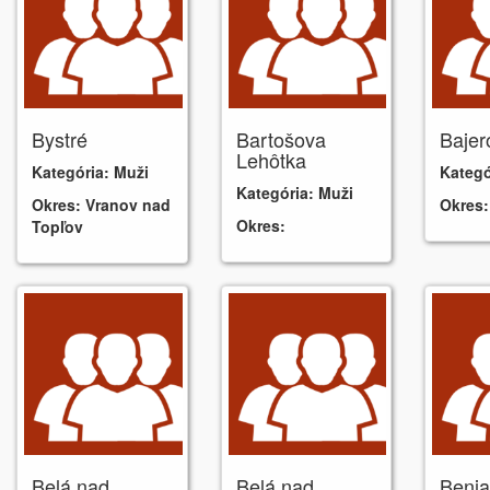
Bystré
Bartošova
Bajer
Lehôtka
Kategória:
Muži
Kategó
Kategória:
Muži
Okres:
Vranov nad
Okres:
Okres:
Topľov
Belá nad
Belá nad
Beni