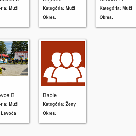
ria:
Muži
Kategória:
Muži
Kategória:
Muži
Okres:
Okres:
ovce B
Babie
ria:
Muži
Kategória:
Ženy
:
Levoča
Okres: