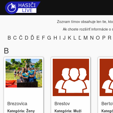
Zoznam tímov obsahuje len tie, kto
Ak chcete rozšíriť informácie o
B
C
Č
D
Ď
E
F
G
H
I
J
K
L
Ľ
M
N
O
P
R
B
Brezovica
Brestov
Berto
Kategória:
Ženy
Kategória:
Muži
Kategó