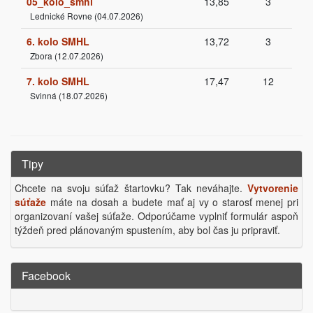
05_kolo_smhl
13,85
3
Lednické Rovne (04.07.2026)
6. kolo SMHL
13,72
3
Zbora (12.07.2026)
7. kolo SMHL
17,47
12
Svinná (18.07.2026)
Tipy
Chcete na svoju súťaž štartovku? Tak neváhajte.
Vytvorenie
súťaže
máte na dosah a budete mať aj vy o starosť menej pri
organizovaní vašej súťaže. Odporúčame vyplniť formulár aspoň
týždeň pred plánovaným spustením, aby bol čas ju pripraviť.
Facebook