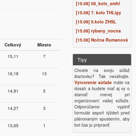
[15.08] 08_kolo_smhl
[15.08] 7. kolo THLigy
[15.08] 5.kolo ZHSL
[15.08] rybany_nocna
[15.08] Nočna Rumanová
Celkový
Miesto
15,11
7
Tipy
Chcete na svoju súťaž
16,18
13
štartovku? Tak neváhajte.
Vytvorenie súťaže
máte na
dosah a budete mať aj vy o
14,81
5
starosť menej pri
organizovaní vašej súťaže.
Odporúčame vyplniť
14,27
3
formulár aspoň týždeň pred
plánovaným spustením, aby
bol čas ju pripraviť.
13,65
1