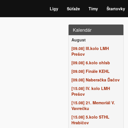
Ligy
Súťaže
Tímy
Štartovky
Kalendár
August
[09.08] III.kolo LMH
Prešov
[09.08] 6.kolo ohlsb
[09.08] Finále KEHL
[09.08] Naberačka Ďačov
[15.08] IV. kolo LMH
Prešov
[15.08] 21. Memoriál V.
Vavrečku
[15.08] 5.kolo STHL
Hrabičov