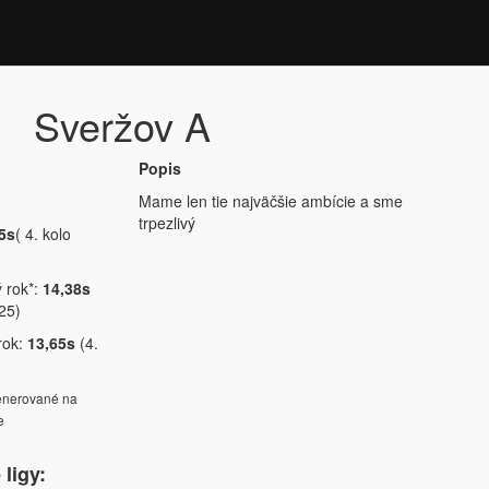
Sveržov A
Popis
Mame len tie najväčšie ambície a sme
trpezlivý
5s
( 4. kolo
ý rok*:
14,38s
25)
rok:
13,65s
(4.
generované na
e
ligy: