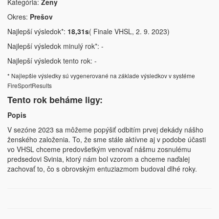
Kategória:
Ženy
Okres:
Prešov
Najlepší výsledok*:
18,31s
( Finale VHSL, 2. 9. 2023)
Najlepší výsledok minulý rok*: -
Najlepší výsledok tento rok: -
* Najlepšie výsledky sú vygenerované na základe výsledkov v systéme
FireSportResults
Tento rok beháme ligy:
Popis
V sezóne 2023 sa môžeme popýšiť odbitím prvej dekády nášho
ženského založenia. To, že sme stále aktívne aj v podobe účasti
vo VHSL chceme predovšetkým venovať nášmu zosnulému
predsedovi Svinia, ktorý nám bol vzorom a chceme naďalej
zachovať to, čo s obrovským entuziazmom budoval dlhé roky.