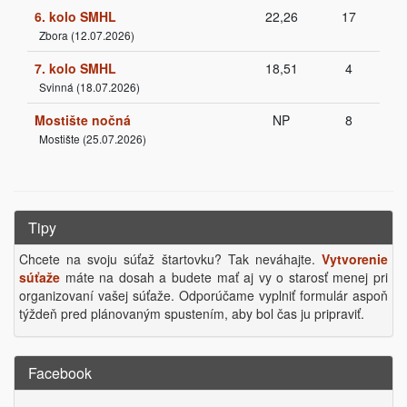
6. kolo SMHL
22,26
17
Zbora (12.07.2026)
7. kolo SMHL
18,51
4
Svinná (18.07.2026)
Mostište nočná
NP
8
Mostište (25.07.2026)
Tipy
Chcete na svoju súťaž štartovku? Tak neváhajte.
Vytvorenie
súťaže
máte na dosah a budete mať aj vy o starosť menej pri
organizovaní vašej súťaže. Odporúčame vyplniť formulár aspoň
týždeň pred plánovaným spustením, aby bol čas ju pripraviť.
Facebook