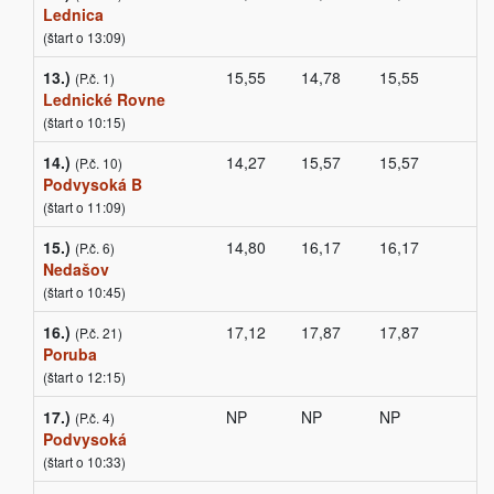
Lednica
(štart o 13:09)
13.)
15,55
14,78
15,55
(P.č. 1)
Lednické Rovne
(štart o 10:15)
14.)
14,27
15,57
15,57
(P.č. 10)
Podvysoká B
(štart o 11:09)
15.)
14,80
16,17
16,17
(P.č. 6)
Nedašov
(štart o 10:45)
16.)
17,12
17,87
17,87
(P.č. 21)
Poruba
(štart o 12:15)
17.)
NP
NP
NP
(P.č. 4)
Podvysoká
(štart o 10:33)