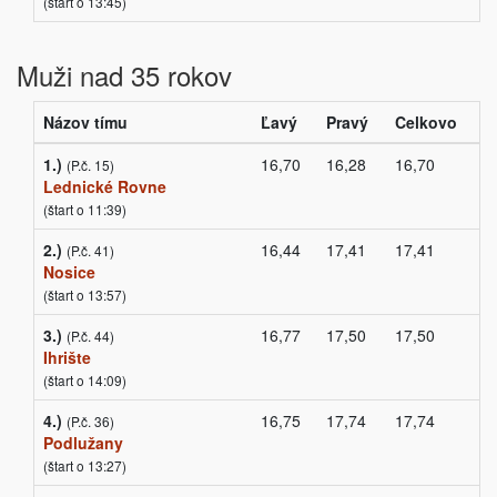
(štart o 13:45)
Muži nad 35 rokov
Názov tímu
Ľavý
Pravý
Celkovo
1.)
16,70
16,28
16,70
(P.č. 15)
Lednické Rovne
(štart o 11:39)
2.)
16,44
17,41
17,41
(P.č. 41)
Nosice
(štart o 13:57)
3.)
16,77
17,50
17,50
(P.č. 44)
Ihrište
(štart o 14:09)
4.)
16,75
17,74
17,74
(P.č. 36)
Podlužany
(štart o 13:27)