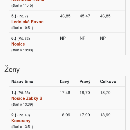
(štart o 11:45)
5.)
46,85
45,47
46,85
(P.č. 7)
Lednické Rovne
(štart o 10:51)
6.)
NP
NP
NP
(P.č. 32)
Nosice
(štart o 13:03)
Ženy
Názov tímu
Ľavý
Pravý
Celkovo
1.)
17,48
18,70
18,70
(P.č. 38)
Nosice Žabky B
(štart o 13:39)
2.)
18,99
17,99
18,99
(P.č. 40)
Kocurany
(štart o 13:51)