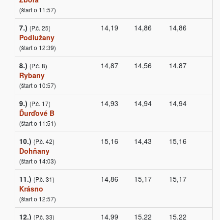
(štart o 11:57)
7.)
14,19
14,86
14,86
(P.č. 25)
Podlužany
(štart o 12:39)
8.)
14,87
14,56
14,87
(P.č. 8)
Rybany
(štart o 10:57)
9.)
14,93
14,94
14,94
(P.č. 17)
Ďurďové B
(štart o 11:51)
10.)
15,16
14,43
15,16
(P.č. 42)
Dohňany
(štart o 14:03)
11.)
14,86
15,17
15,17
(P.č. 31)
Krásno
(štart o 12:57)
12.)
14,99
15,22
15,22
(P.č. 33)