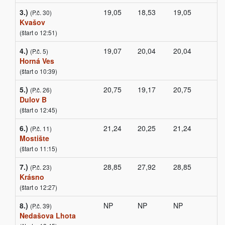
3.)
19,05
18,53
19,05
(P.č. 30)
Kvašov
(štart o 12:51)
4.)
19,07
20,04
20,04
(P.č. 5)
Horná Ves
(štart o 10:39)
5.)
20,75
19,17
20,75
(P.č. 26)
Dulov B
(štart o 12:45)
6.)
21,24
20,25
21,24
(P.č. 11)
Mostište
(štart o 11:15)
7.)
28,85
27,92
28,85
(P.č. 23)
Krásno
(štart o 12:27)
8.)
NP
NP
NP
(P.č. 39)
Nedašova Lhota