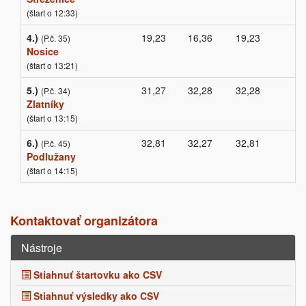
(štart o 12:33)
4.)
19,23
16,36
19,23
(P.č. 35)
Nosice
(štart o 13:21)
5.)
31,27
32,28
32,28
(P.č. 34)
Zlatníky
(štart o 13:15)
6.)
32,81
32,27
32,81
(P.č. 45)
Podlužany
(štart o 14:15)
Kontaktovať organizátora
Nástroje
Stiahnuť štartovku ako CSV
Stiahnuť výsledky ako CSV