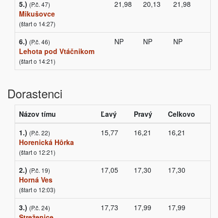
5.)
21,98
20,13
21,98
(P.č. 47)
Mikušovce
(štart o 14:27)
6.)
NP
NP
NP
(P.č. 46)
Lehota pod Vtáčnikom
(štart o 14:21)
Dorastenci
Názov tímu
Ľavý
Pravý
Celkovo
1.)
15,77
16,21
16,21
(P.č. 22)
Horenická Hôrka
(štart o 12:21)
2.)
17,05
17,30
17,30
(P.č. 19)
Horná Ves
(štart o 12:03)
3.)
17,73
17,99
17,99
(P.č. 24)
Streženice