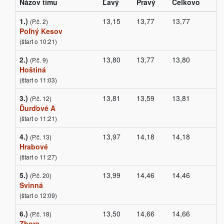
Názov tímu
Ľavý
Pravý
Celkovo
1.)
13,15
13,77
13,77
(P.č. 2)
Poľný Kesov
(štart o 10:21)
2.)
13,80
13,77
13,80
(P.č. 9)
Hoštiná
(štart o 11:03)
3.)
13,81
13,59
13,81
(P.č. 12)
Ďurďové A
(štart o 11:21)
4.)
13,97
14,18
14,18
(P.č. 13)
Hrabové
(štart o 11:27)
5.)
13,99
14,46
14,46
(P.č. 20)
Svinná
(štart o 12:09)
6.)
13,50
14,66
14,66
(P.č. 18)
Zbora