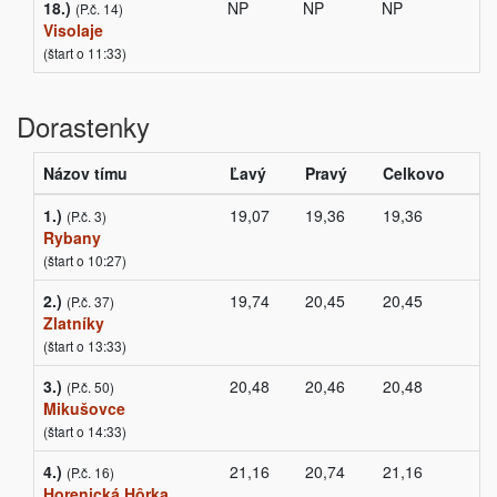
18.)
NP
NP
NP
(P.č. 14)
Visolaje
(štart o 11:33)
Dorastenky
Názov tímu
Ľavý
Pravý
Celkovo
1.)
19,07
19,36
19,36
(P.č. 3)
Rybany
(štart o 10:27)
2.)
19,74
20,45
20,45
(P.č. 37)
Zlatníky
(štart o 13:33)
3.)
20,48
20,46
20,48
(P.č. 50)
Mikušovce
(štart o 14:33)
4.)
21,16
20,74
21,16
(P.č. 16)
Horenická Hôrka