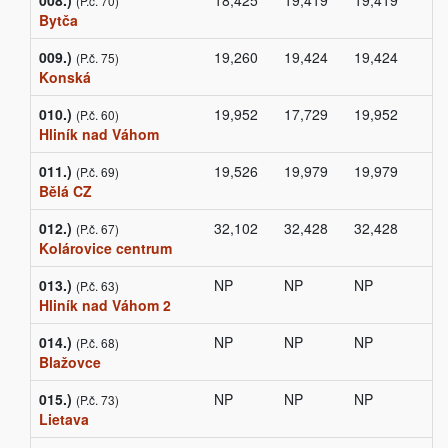
008.)
18,425
19,419
19,419
(P.č. 70)
Bytča
009.)
19,260
19,424
19,424
(P.č. 75)
Konská
010.)
19,952
17,729
19,952
(P.č. 60)
Hliník nad Váhom
011.)
19,526
19,979
19,979
(P.č. 69)
Bělá CZ
012.)
32,102
32,428
32,428
(P.č. 67)
Kolárovice centrum
013.)
NP
NP
NP
(P.č. 63)
Hliník nad Váhom 2
014.)
NP
NP
NP
(P.č. 68)
Blažovce
015.)
NP
NP
NP
(P.č. 73)
Lietava