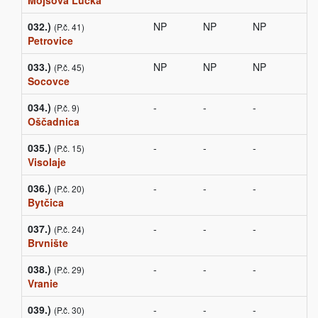
Mojšová Lúčka
032.)
NP
NP
NP
(P.č. 41)
Petrovice
033.)
NP
NP
NP
(P.č. 45)
Socovce
034.)
-
-
-
(P.č. 9)
Oščadnica
035.)
-
-
-
(P.č. 15)
Visolaje
036.)
-
-
-
(P.č. 20)
Bytčica
037.)
-
-
-
(P.č. 24)
Brvnište
038.)
-
-
-
(P.č. 29)
Vranie
039.)
-
-
-
(P.č. 30)