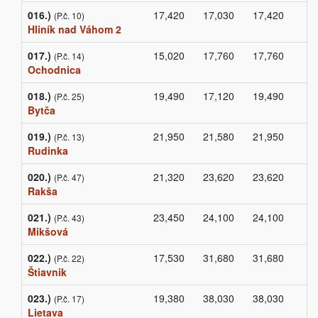
016.)
17,420
17,030
17,420
(P.č. 10)
Hliník nad Váhom 2
017.)
15,020
17,760
17,760
(P.č. 14)
Ochodnica
018.)
19,490
17,120
19,490
(P.č. 25)
Bytča
019.)
21,950
21,580
21,950
(P.č. 13)
Rudinka
020.)
21,320
23,620
23,620
(P.č. 47)
Rakša
021.)
23,450
24,100
24,100
(P.č. 43)
Mikšová
022.)
17,530
31,680
31,680
(P.č. 22)
Štiavnik
023.)
19,380
38,030
38,030
(P.č. 17)
Lietava