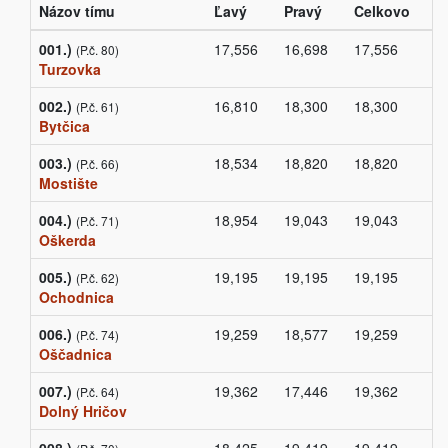
Názov tímu
Ľavý
Pravý
Celkovo
001.)
17,556
16,698
17,556
(P.č. 80)
Turzovka
002.)
16,810
18,300
18,300
(P.č. 61)
Bytčica
003.)
18,534
18,820
18,820
(P.č. 66)
Mostište
004.)
18,954
19,043
19,043
(P.č. 71)
Oškerda
005.)
19,195
19,195
19,195
(P.č. 62)
Ochodnica
006.)
19,259
18,577
19,259
(P.č. 74)
Oščadnica
007.)
19,362
17,446
19,362
(P.č. 64)
Dolný Hričov