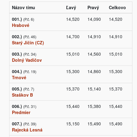
Názov tímu
Ľavý
Pravý
Celkovo
001.)
14,520
14,090
14,520
(P.č. 6)
Hrabové
002.)
14,700
14,910
14,910
(P.č. 46)
Starý Jičín (CZ)
003.)
15,010
14,560
15,010
(P.č. 34)
Dolný Vadičov
004.)
15,300
14,860
15,300
(P.č. 19)
Trnové
005.)
15,370
15,140
15,370
(P.č. 7)
Staškov B
006.)
15,440
15,380
15,440
(P.č. 31)
Predmier
007.)
15,150
15,490
15,490
(P.č. 39)
Rajecká Lesná