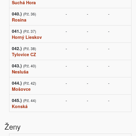
Suchá Hora
040.)
-
-
-
(P.č. 36)
Rosina
041.)
-
-
-
(P.č. 37)
Horný Lieskov
042.)
-
-
-
(P.č. 38)
Tylovice CZ
043.)
-
-
-
(P.č. 40)
Nesluša
044.)
-
-
-
(P.č. 42)
Mošovce
045.)
-
-
-
(P.č. 44)
Konská
Ženy