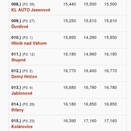
008.)
15,440
15,500
15,500
(P.č. 35)
KL AUTO Jasenové
009.)
15,250
15,610
15,610
(P.č. 27)
Ďurďové
010.)
15,850
14,280
15,850
(P.č. 1)
Hliník nad Váhom
011.)
16,180
14,960
16,180
(P.č. 12)
Stupné
012.)
16,770
16,400
16,770
(P.č. 2)
Dolný Hričov
013.)
16,680
16,780
16,780
(P.č. 4)
Jablonové
014.)
16,180
16,850
16,850
(P.č. 26)
Ihľany
015.)
16,390
17,160
17,160
(P.č. 23)
Kolárovice