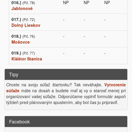
016.)
NP
NP
NP
(P.č. 78)
Jablonové
017.)
-
-
-
(P.č. 72)
Dolný Lieskov
018.)
-
-
-
(P.č. 76)
Mošovce
019.)
-
-
-
(P.č. 77)
Kláštor Stanica
Tipy
Chcete na svoju súťaž štartovku? Tak neváhajte.
Vytvorenie
súťaže
máte na dosah a budete mať aj vy o starosť menej pri
organizovaní vašej súťaže. Odporúčame vyplniť formulár aspoň
týždeň pred plánovaným spustením, aby bol čas ju pripraviť.
Facebook