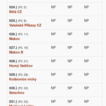
024.)
NP
NP
NP
(P.č. 5)
Bělá CZ
025.)
NP
NP
NP
(P.č. 8)
Valašské Příkazy CZ
026.)
NP
NP
NP
(P.č. 11)
Makov
027.)
NP
NP
NP
(P.č. 16)
Makov B
028.)
NP
NP
NP
(P.č. 21)
Horný Vadičov
029.)
NP
NP
NP
(P.č. 28)
Kolárovice vrchy
030.)
NP
NP
NP
(P.č. 32)
Setechov
031.)
NP
NP
NP
(P.č. 33)