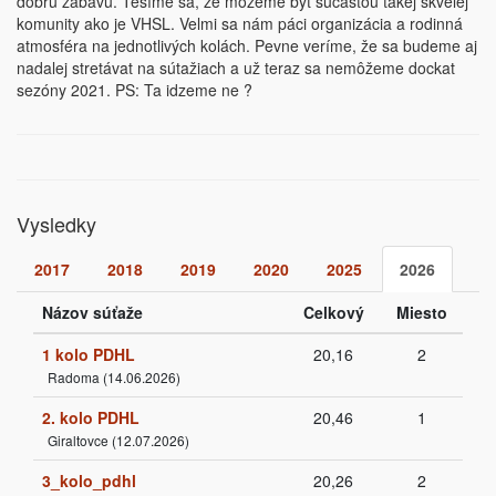
dobrú zábavu. Tešíme sa, že môžeme byt súcastou takej skvelej
komunity ako je VHSL. Velmi sa nám páci organizácia a rodinná
atmosféra na jednotlivých kolách. Pevne veríme, že sa budeme aj
nadalej stretávat na sútažiach a už teraz sa nemôžeme dockat
sezóny 2021. PS: Ta idzeme ne ?
Vysledky
2017
2018
2019
2020
2025
2026
Názov súťaže
Celkový
Miesto
1 kolo PDHL
20,16
2
Radoma (14.06.2026)
2. kolo PDHL
20,46
1
Giraltovce (12.07.2026)
3_kolo_pdhl
20,26
2