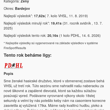
Kategória:
Ženy
Okres:
Bardejov
Najlepší výsledok*:
17,62s
( 7. kolo VHSL, 11. 8. 2019)
Najlepší výsledok minulý rok*:
19,41s
(31. rocnik svidník , 13. 7.
2025)
Najlepší výsledok tento rok:
20,16s
(1 kolo PDHL, 14. 6. 2026)
* Najlepšie výsledky sú vygenerované na základe výsledkov v systéme
FireSportResults
Tento rok beháme ligy:
Popis
Sme ženské hasicské družstvo, ktoré v obmenenej zostave behá
VHSL už tretí rok. Túto sezónu sme nahradili našu naberacku za
nové šikovné a zapálené dievcatá, ktoré sa každou sútažou
posúvajú vpred. Podávame vyrovnané výkony okolo 18stej
sekundy a velmi by nás potešilo keby nám na casomiere konecne
zasvietila aj vytúžená 17tka. Máme rady kvalitnú hudbu, pivko a