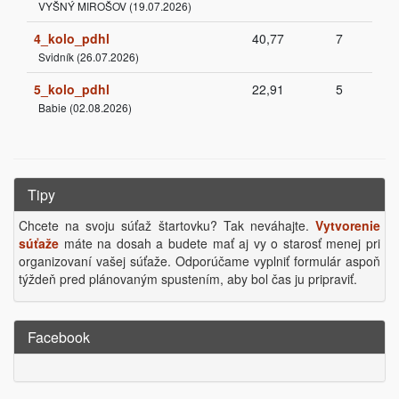
VYŠNÝ MIROŠOV (19.07.2026)
4_kolo_pdhl
40,77
7
Svidník (26.07.2026)
5_kolo_pdhl
22,91
5
Babie (02.08.2026)
Tipy
Chcete na svoju súťaž štartovku? Tak neváhajte.
Vytvorenie
súťaže
máte na dosah a budete mať aj vy o starosť menej pri
organizovaní vašej súťaže. Odporúčame vyplniť formulár aspoň
týždeň pred plánovaným spustením, aby bol čas ju pripraviť.
Facebook