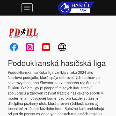
Podduklianská hasičská liga
Podduklianská hasičská liga vznikla v roku 2024 ako
športové podujatie, ktoré spája dobrovoľných hasičov zo
severovýchodného Slovenska – z krásneho regiónu pod
Duklou. Cieľom ligy je podporiť mladých ľudí, tímovú
spoluprácu a zároveň rozvíjať tradície hasičského športu v
modernej a motivujúcej forme. Jadrom každej súťaže je
disciplína požiarny útok, ktorá preverí rýchlosť, súhru aj
technické zručnosti každého tímu. Súťažné kolá prebiehajú
od jari do jesene vo viacerých obciach a mestách regiónu.