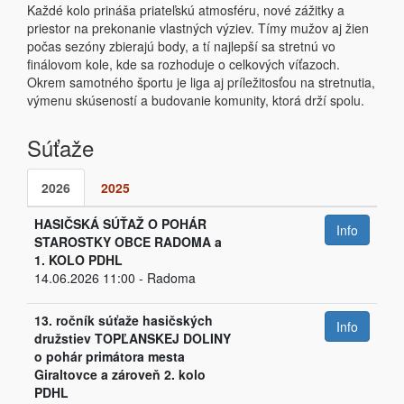
Každé kolo prináša priateľskú atmosféru, nové zážitky a
priestor na prekonanie vlastných výziev. Tímy mužov aj žien
počas sezóny zbierajú body, a tí najlepší sa stretnú vo
finálovom kole, kde sa rozhoduje o celkových víťazoch.
Okrem samotného športu je liga aj príležitosťou na stretnutia,
výmenu skúseností a budovanie komunity, ktorá drží spolu.
Súťaže
2026
2025
HASIČSKÁ SÚŤAŽ O POHÁR
Info
STAROSTKY OBCE RADOMA a
1. KOLO PDHL
14.06.2026 11:00 - Radoma
13. ročník súťaže hasičských
Info
družstiev TOPĽANSKEJ DOLINY
o pohár primátora mesta
Giraltovce a zároveň 2. kolo
PDHL