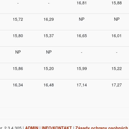
-
-
16,81
15,88
15,72
16,29
NP
NP
15,80
15,37
16,65
16,01
NP
NP
-
-
15,86
15,20
15,99
15,22
16,34
16,48
17,14
17,27
r. 2.3.4.305 |
ADMIN
|
INFO/KONTAKT
|
Zásady ochrany osobných