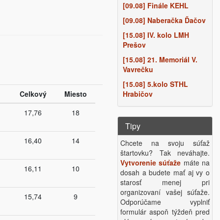
[09.08] Finále KEHL
[09.08] Naberačka Ďačov
[15.08] IV. kolo LMH
Prešov
[15.08] 21. Memoriál V.
Vavrečku
[15.08] 5.kolo STHL
Celkový
Miesto
Hrabičov
17,76
18
Tipy
16,40
14
Chcete na svoju súťaž
štartovku? Tak neváhajte.
Vytvorenie súťaže
máte na
16,11
10
dosah a budete mať aj vy o
starosť menej pri
organizovaní vašej súťaže.
15,74
9
Odporúčame vyplniť
formulár aspoň týždeň pred