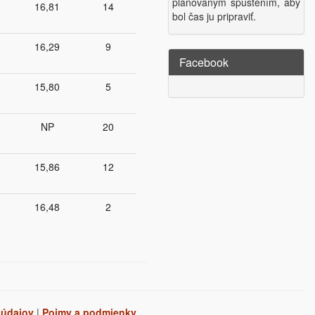
plánovaným spustením, aby
16,81
14
bol čas ju pripraviť.
16,29
9
Facebook
15,80
5
NP
20
15,86
12
16,48
2
 údajov
|
Pojmy a podmienky