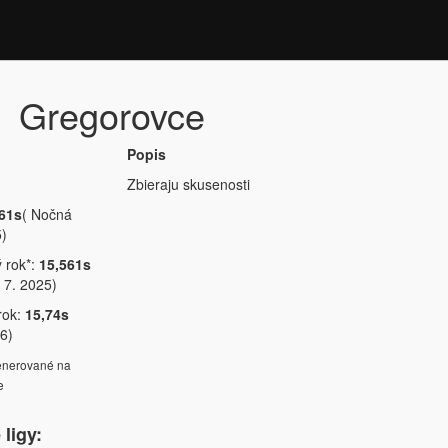
Gregorovce
Popis
Zbieraju skusenosti
61s
( Nočná
5)
ý rok*:
15,561s
 7. 2025)
rok:
15,74s
26)
generované na
e
ligy: