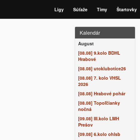
Ligy
Súťaže
Tímy
Štartovky
Kalendár
August
[08.08] 9.kolo BDHL
Hrabové
[08.08] utoklubotice26
[08.08] 7. kolo VHSL
2026
[08.08] Hrabové pohár
[08.08] Topoľčianky
nočná
[09.08] III.kolo LMH
Prešov
[09.08] 6.kolo ohlsb