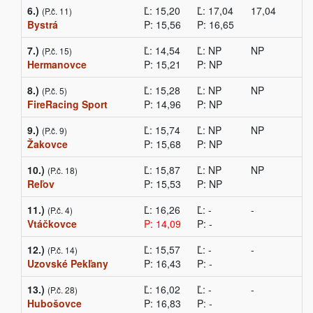
6.)
Ľ: 15,20
Ľ: 17,04
17,04
(P.č. 11)
Bystrá
P: 15,56
P: 16,65
7.)
Ľ: 14,54
Ľ: NP
NP
(P.č. 15)
Hermanovce
P: 15,21
P: NP
8.)
Ľ: 15,28
Ľ: NP
NP
(P.č. 5)
FireRacing Sport
P: 14,96
P: NP
9.)
Ľ: 15,74
Ľ: NP
NP
(P.č. 9)
Žakovce
P: 15,68
P: NP
10.)
Ľ: 15,87
Ľ: NP
NP
(P.č. 18)
Reľov
P: 15,53
P: NP
11.)
Ľ: 16,26
Ľ: -
-
(P.č. 4)
Vtáčkovce
P: 14,09
P: -
12.)
Ľ: 15,57
Ľ: -
-
(P.č. 14)
Uzovské Pekľany
P: 16,43
P: -
13.)
Ľ: 16,02
Ľ: -
-
(P.č. 28)
Hubošovce
P: 16,83
P: -