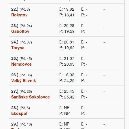
22.)
Ľ: 19,62
Ľ: -
-
(P.č. 3)
Rokytov
P: 18,41
P: -
23.)
Ľ: 20,28
Ľ: -
-
(P.č. 24)
Gaboltov
P: 19,59
P: -
24.)
Ľ: 20,81
Ľ: -
-
(P.č. 37)
Torysa
P: 19,92
P: -
25.)
Ľ: 21,07
Ľ: -
-
(P.č. 45)
Nemcovce
P: 20,93
P: -
26.)
Ľ: 16,02
Ľ: -
-
(P.č. 36)
Veľký Slivník
P: 24,25
P: -
27.)
Ľ: 25,45
Ľ: -
-
(P.č. 26)
Šarišske Sokolovce
P: 25,42
P: -
28.)
Ľ: NP
Ľ: -
-
(P.č. 6)
Ekospol
P: NP
P: -
29.)
Ľ: NP
Ľ: -
-
(P.č. 10)