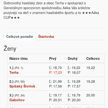
Dobrovoľný hasičský zbor a obec Terňa v spolupráci s
Generálnym sponzorom spoločnosťou A4ka Vás srdečne
pozývajú na deň v znamení hasičského športu a to ★★★A4ka
CUP★★★
Celkové poradie
Štartovka
Ženy
Názov tímu
Prvý
Druhý
Celkovo
1.)
Ľ: 18,70
Ľ: 19,22
19,22
(P.č. 1)
Terňa
P: 17,23
P: 18,07
2.)
Ľ: 21,99
Ľ: 19,28
19,28
(P.č. 55)
Spišský Štvrtok
P: 17,56
P: 17,57
3.)
Ľ: 19,17
Ľ: 19,79
20,00
(P.č. 34)
Gaboltov
P: 20,51
P: 20,00