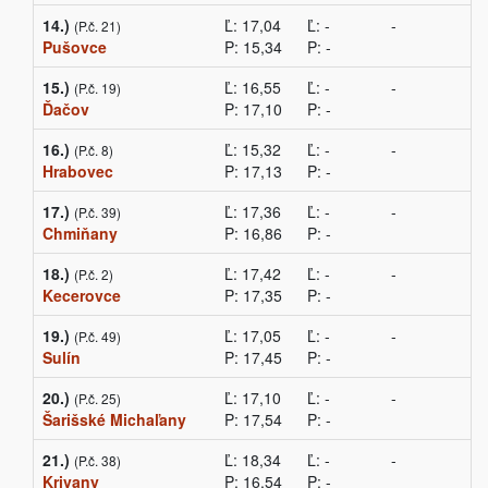
14.)
Ľ: 17,04
Ľ: -
-
(P.č. 21)
Pušovce
P: 15,34
P: -
15.)
Ľ: 16,55
Ľ: -
-
(P.č. 19)
Ďačov
P: 17,10
P: -
16.)
Ľ: 15,32
Ľ: -
-
(P.č. 8)
Hrabovec
P: 17,13
P: -
17.)
Ľ: 17,36
Ľ: -
-
(P.č. 39)
Chmiňany
P: 16,86
P: -
18.)
Ľ: 17,42
Ľ: -
-
(P.č. 2)
Kecerovce
P: 17,35
P: -
19.)
Ľ: 17,05
Ľ: -
-
(P.č. 49)
Sulín
P: 17,45
P: -
20.)
Ľ: 17,10
Ľ: -
-
(P.č. 25)
Šarišské Michaľany
P: 17,54
P: -
21.)
Ľ: 18,34
Ľ: -
-
(P.č. 38)
Krivany
P: 16,54
P: -