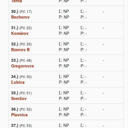
Terňa
P: NP
P: -
30.)
Ľ: NP
Ľ: -
-
(P.č. 17)
Becherov
P: NP
P: -
31.)
Ľ: NP
Ľ: -
-
(P.č. 22)
Komárov
P: NP
P: -
32.)
Ľ: NP
Ľ: -
-
(P.č. 35)
Bzenov B
P: NP
P: -
33.)
Ľ: NP
Ľ: -
-
(P.č. 48)
Gregorovce
P: NP
P: -
34.)
Ľ: NP
Ľ: -
-
(P.č. 50)
Ľubica
P: NP
P: -
35.)
Ľ: NP
Ľ: -
-
(P.č. 51)
Sveržov
P: NP
P: -
36.)
Ľ: NP
Ľ: -
-
(P.č. 52)
Plavnica
P: NP
P: -
37.)
Ľ: NP
Ľ: -
-
(P.č. 53)