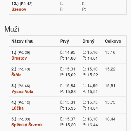
12.)
Ľ: -
Ľ: -
-
(P.č. 42)
Bzenov
P: -
P: -
Muži
Názov tímu
Prvý
Druhý
Celkovo
1.)
Ľ: 14,95
Ľ: 15,16
15,16
(P.č. 29)
Brestov
P: 14,88
P: 14,81
2.)
Ľ: 15,31
Ľ: 15,10
15,22
(P.č. 43)
Štôla
P: 15,02
P: 15,22
3.)
Ľ: 15,84
Ľ: 14,99
15,51
(P.č. 46)
Vyšná Voľa
P: 15,88
P: 15,51
4.)
Ľ: 15,31
Ľ: 15,75
15,75
(P.č. 13)
Lúčka
P: 15,35
P: 14,84
5.)
Ľ: 15,37
Ľ: 16,10
16,44
(P.č. 33)
Spišský Štvrtok
P: 15,20
P: 16,44