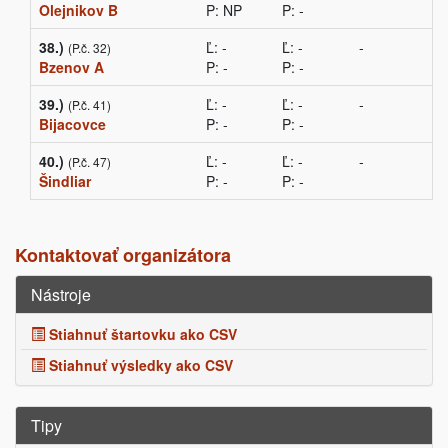
Olejnikov B
P: NP
P: -
38.)
Ľ: -
Ľ: -
-
(P.č. 32)
Bzenov A
P: -
P: -
39.)
Ľ: -
Ľ: -
-
(P.č. 41)
Bijacovce
P: -
P: -
40.)
Ľ: -
Ľ: -
-
(P.č. 47)
Šindliar
P: -
P: -
Kontaktovať organizátora
Nástroje
Stiahnuť štartovku ako CSV
Stiahnuť výsledky ako CSV
Tipy