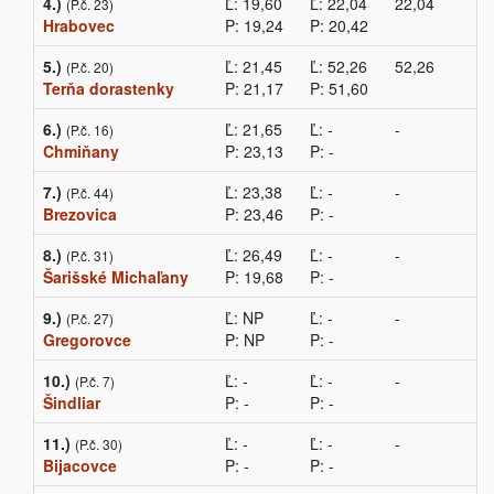
4.)
Ľ: 19,60
Ľ: 22,04
22,04
(P.č. 23)
Hrabovec
P: 19,24
P: 20,42
5.)
Ľ: 21,45
Ľ: 52,26
52,26
(P.č. 20)
Terňa dorastenky
P: 21,17
P: 51,60
6.)
Ľ: 21,65
Ľ: -
-
(P.č. 16)
Chmiňany
P: 23,13
P: -
7.)
Ľ: 23,38
Ľ: -
-
(P.č. 44)
Brezovica
P: 23,46
P: -
8.)
Ľ: 26,49
Ľ: -
-
(P.č. 31)
Šarišské Michaľany
P: 19,68
P: -
9.)
Ľ: NP
Ľ: -
-
(P.č. 27)
Gregorovce
P: NP
P: -
10.)
Ľ: -
Ľ: -
-
(P.č. 7)
Šindliar
P: -
P: -
11.)
Ľ: -
Ľ: -
-
(P.č. 30)
Bijacovce
P: -
P: -