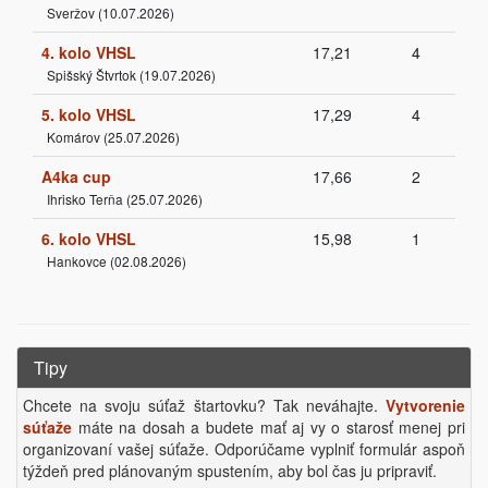
Sveržov (10.07.2026)
4. kolo VHSL
17,21
4
Spišský Štvrtok (19.07.2026)
5. kolo VHSL
17,29
4
Komárov (25.07.2026)
A4ka cup
17,66
2
Ihrisko Terňa (25.07.2026)
6. kolo VHSL
15,98
1
Hankovce (02.08.2026)
Tipy
Chcete na svoju súťaž štartovku? Tak neváhajte.
Vytvorenie
súťaže
máte na dosah a budete mať aj vy o starosť menej pri
organizovaní vašej súťaže. Odporúčame vyplniť formulár aspoň
týždeň pred plánovaným spustením, aby bol čas ju pripraviť.