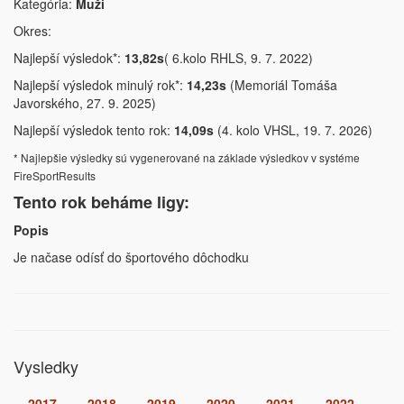
Kategória:
Muži
Okres:
Najlepší výsledok*:
13,82s
( 6.kolo RHLS, 9. 7. 2022)
Najlepší výsledok minulý rok*:
14,23s
(Memoriál Tomáša
Javorského, 27. 9. 2025)
Najlepší výsledok tento rok:
14,09s
(4. kolo VHSL, 19. 7. 2026)
* Najlepšie výsledky sú vygenerované na základe výsledkov v systéme
FireSportResults
Tento rok beháme ligy:
Popis
Je načase odísť do športového dôchodku
Vysledky
2017
2018
2019
2020
2021
2022