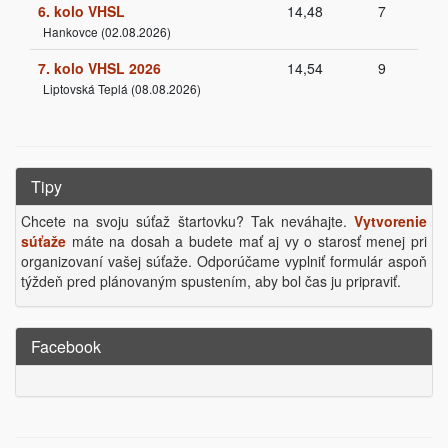
6. kolo VHSL
14,48
7
Hankovce (02.08.2026)
7. kolo VHSL 2026
14,54
9
Liptovská Teplá (08.08.2026)
Tipy
Chcete na svoju súťaž štartovku? Tak neváhajte.
Vytvorenie
súťaže
máte na dosah a budete mať aj vy o starosť menej pri
organizovaní vašej súťaže. Odporúčame vyplniť formulár aspoň
týždeň pred plánovaným spustením, aby bol čas ju pripraviť.
Facebook