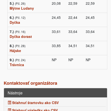
5.)
20,08
22,59
22,59
(P.č. 26)
Mýtne Ludany
6.)
24,45
22,44
24,45
(P.č. 12)
Dyčka
7.)
33,61
33,64
33,64
(P.č. 16)
Dyčka dorast
8.)
33,85
34,51
34,51
(P.č. 28)
Hájske
9.)
NP
NP
NP
(P.č. 24)
Trávnica
Kontaktovať organizátora
Nástroje
Stiahnuť štartovku ako CSV
Stiahnuť výsledky ako CSV