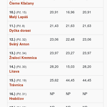
Čierne Kľačany
10.)
20,91
16,96
20,91
(P.č. 15)
Malý Lapáš
11.)
21,43
21,63
21,63
(P.č. 8)
Dyčka dorast
12.)
23,06
22,48
23,06
(P.č. 32)
Svätý Anton
13.)
23,97
23,27
23,97
(P.č. 34)
Žraloci Kremnica
14.)
28,20
15,03
28,20
(P.č. 30)
Litava
15.)
25,62
44,45
44,45
(P.č. 19)
Trávnica
16.)
NP
NP
NP
(P.č. 31)
Hrabičov