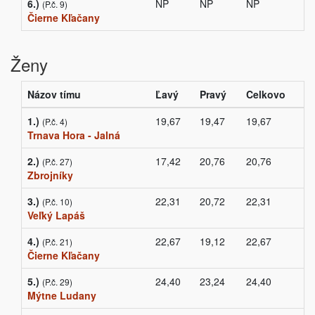
6.)
NP
NP
NP
(P.č. 9)
Čierne Kľačany
Ženy
Názov tímu
Ľavý
Pravý
Celkovo
1.)
19,67
19,47
19,67
(P.č. 4)
Trnava Hora - Jalná
2.)
17,42
20,76
20,76
(P.č. 27)
Zbrojníky
3.)
22,31
20,72
22,31
(P.č. 10)
Veľký Lapáš
4.)
22,67
19,12
22,67
(P.č. 21)
Čierne Kľačany
5.)
24,40
23,24
24,40
(P.č. 29)
Mýtne Ludany