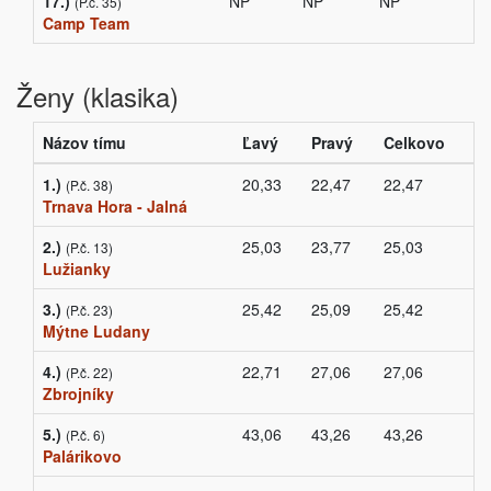
17.)
NP
NP
NP
(P.č. 35)
Camp Team
Ženy (klasika)
Názov tímu
Ľavý
Pravý
Celkovo
1.)
20,33
22,47
22,47
(P.č. 38)
Trnava Hora - Jalná
2.)
25,03
23,77
25,03
(P.č. 13)
Lužianky
3.)
25,42
25,09
25,42
(P.č. 23)
Mýtne Ludany
4.)
22,71
27,06
27,06
(P.č. 22)
Zbrojníky
5.)
43,06
43,26
43,26
(P.č. 6)
Palárikovo