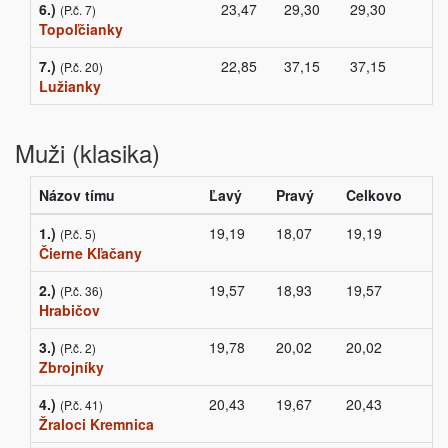
6.)
23,47
29,30
29,30
(P.č. 7)
Topoľčianky
7.)
22,85
37,15
37,15
(P.č. 20)
Lužianky
Muži (klasika)
Názov tímu
Ľavý
Pravý
Celkovo
1.)
19,19
18,07
19,19
(P.č. 5)
Čierne Kľačany
2.)
19,57
18,93
19,57
(P.č. 36)
Hrabičov
3.)
19,78
20,02
20,02
(P.č. 2)
Zbrojníky
4.)
20,43
19,67
20,43
(P.č. 41)
Žraloci Kremnica