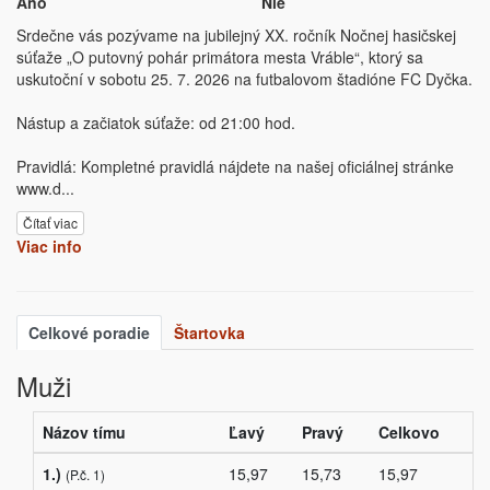
Áno
Nie
Srdečne vás pozývame na jubilejný XX. ročník Nočnej hasičskej
súťaže „O putovný pohár primátora mesta Vráble“, ktorý sa
uskutoční v sobotu 25. 7. 2026 na futbalovom štadióne FC Dyčka.
Nástup a začiatok súťaže: od 21:00 hod.
Pravidlá: Kompletné pravidlá nájdete na našej oficiálnej stránke
www.d
...
Čítať viac
Viac info
Celkové poradie
Štartovka
Muži
Názov tímu
Ľavý
Pravý
Celkovo
1.)
15,97
15,73
15,97
(P.č. 1)