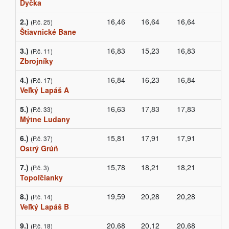
Dyčka
2.)
16,46
16,64
16,64
(P.č. 25)
Štiavnické Bane
3.)
16,83
15,23
16,83
(P.č. 11)
Zbrojníky
4.)
16,84
16,23
16,84
(P.č. 17)
Veľký Lapáš A
5.)
16,63
17,83
17,83
(P.č. 33)
Mýtne Ludany
6.)
15,81
17,91
17,91
(P.č. 37)
Ostrý Grúñ
7.)
15,78
18,21
18,21
(P.č. 3)
Topoľčianky
8.)
19,59
20,28
20,28
(P.č. 14)
Veľký Lapáš B
9.)
20,68
20,12
20,68
(P.č. 18)