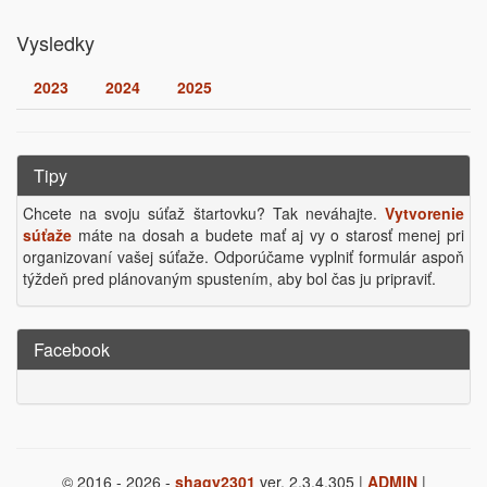
Vysledky
2023
2024
2025
Tipy
Chcete na svoju súťaž štartovku? Tak neváhajte.
Vytvorenie
súťaže
máte na dosah a budete mať aj vy o starosť menej pri
organizovaní vašej súťaže. Odporúčame vyplniť formulár aspoň
týždeň pred plánovaným spustením, aby bol čas ju pripraviť.
Facebook
© 2016 - 2026 -
shagy2301
ver. 2.3.4.305 |
ADMIN
|