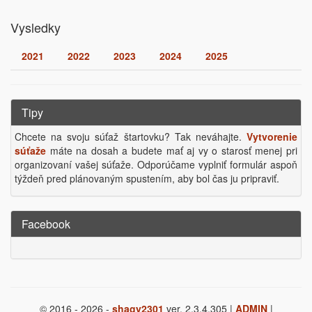
Vysledky
2021
2022
2023
2024
2025
Tipy
Chcete na svoju súťaž štartovku? Tak neváhajte.
Vytvorenie
súťaže
máte na dosah a budete mať aj vy o starosť menej pri
organizovaní vašej súťaže. Odporúčame vyplniť formulár aspoň
týždeň pred plánovaným spustením, aby bol čas ju pripraviť.
Facebook
© 2016 - 2026 -
shagy2301
ver. 2.3.4.305 |
ADMIN
|