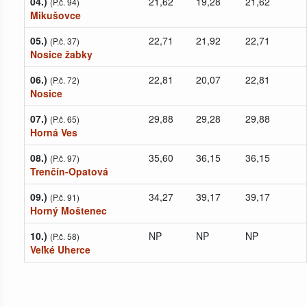
04.)
21,62
19,28
21,62
(P.č. 94)
Mikušovce
05.)
22,71
21,92
22,71
(P.č. 37)
Nosice žabky
06.)
22,81
20,07
22,81
(P.č. 72)
Nosice
07.)
29,88
29,28
29,88
(P.č. 65)
Horná Ves
08.)
35,60
36,15
36,15
(P.č. 97)
Trenčín-Opatová
09.)
34,27
39,17
39,17
(P.č. 91)
Horný Moštenec
10.)
NP
NP
NP
(P.č. 58)
Veľké Uherce