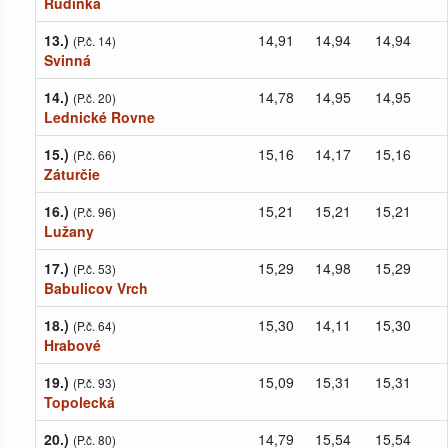
Rudinka
13.)
14,91
14,94
14,94
(P.č. 14)
Svinná
14.)
14,78
14,95
14,95
(P.č. 20)
Lednické Rovne
15.)
15,16
14,17
15,16
(P.č. 66)
Záturčie
16.)
15,21
15,21
15,21
(P.č. 96)
Lužany
17.)
15,29
14,98
15,29
(P.č. 53)
Babulicov Vrch
18.)
15,30
14,11
15,30
(P.č. 64)
Hrabové
19.)
15,09
15,31
15,31
(P.č. 93)
Topolecká
20.)
14,79
15,54
15,54
(P.č. 80)