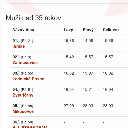
Muži nad 35 rokov
Názov tímu
Ľavý
Pravý
Celkovo
01.)
15,36
14,58
15,36
(P.č. 21)
Ihrište
02.)
15,42
15,57
15,57
(P.č. 3)
Zahnašovice
03.)
16,02
15,97
16,02
(P.č. 55)
Lednické Rovne
04.)
16,04
15,71
16,04
(P.č. 51)
Bystričany
05.)
27,99
28,03
28,03
(P.č. 98)
Mikušovce
06.)
-
-
-
(P.č. 59)
ALL STARS TEAM