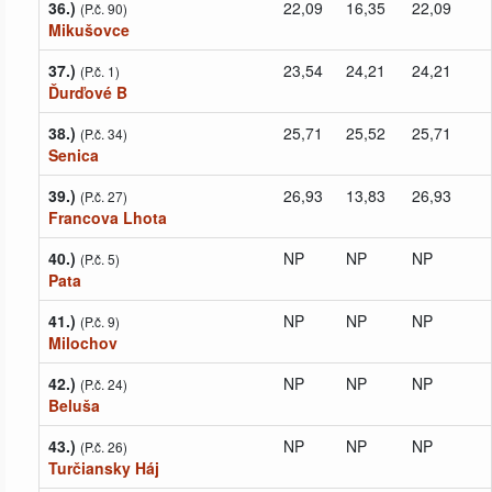
36.)
22,09
16,35
22,09
(P.č. 90)
Mikušovce
37.)
23,54
24,21
24,21
(P.č. 1)
Ďurďové B
38.)
25,71
25,52
25,71
(P.č. 34)
Senica
39.)
26,93
13,83
26,93
(P.č. 27)
Francova Lhota
40.)
NP
NP
NP
(P.č. 5)
Pata
41.)
NP
NP
NP
(P.č. 9)
Milochov
42.)
NP
NP
NP
(P.č. 24)
Beluša
43.)
NP
NP
NP
(P.č. 26)
Turčiansky Háj