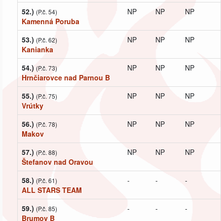
52.)
NP
NP
NP
(P.č. 54)
Kamenná Poruba
53.)
NP
NP
NP
(P.č. 62)
Kanianka
54.)
NP
NP
NP
(P.č. 73)
Hrnčiarovce nad Parnou B
55.)
NP
NP
NP
(P.č. 75)
Vrútky
56.)
NP
NP
NP
(P.č. 78)
Makov
57.)
NP
NP
NP
(P.č. 88)
Štefanov nad Oravou
58.)
-
-
-
(P.č. 61)
ALL STARS TEAM
59.)
-
-
-
(P.č. 85)
Brumov B