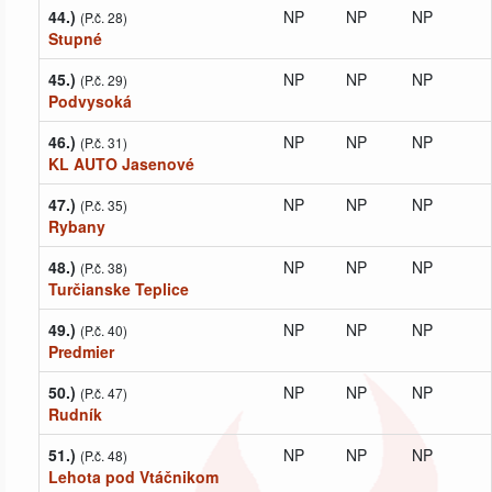
44.)
NP
NP
NP
(P.č. 28)
Stupné
45.)
NP
NP
NP
(P.č. 29)
Podvysoká
46.)
NP
NP
NP
(P.č. 31)
KL AUTO Jasenové
47.)
NP
NP
NP
(P.č. 35)
Rybany
48.)
NP
NP
NP
(P.č. 38)
Turčianske Teplice
49.)
NP
NP
NP
(P.č. 40)
Predmier
50.)
NP
NP
NP
(P.č. 47)
Rudník
51.)
NP
NP
NP
(P.č. 48)
Lehota pod Vtáčnikom