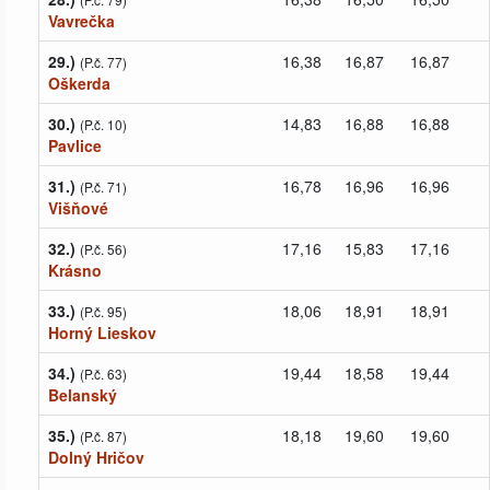
Vavrečka
29.)
16,38
16,87
16,87
(P.č. 77)
Oškerda
30.)
14,83
16,88
16,88
(P.č. 10)
Pavlice
31.)
16,78
16,96
16,96
(P.č. 71)
Višňové
32.)
17,16
15,83
17,16
(P.č. 56)
Krásno
33.)
18,06
18,91
18,91
(P.č. 95)
Horný Lieskov
34.)
19,44
18,58
19,44
(P.č. 63)
Belanský
35.)
18,18
19,60
19,60
(P.č. 87)
Dolný Hričov