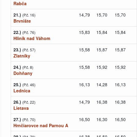
Rabča
21.)
14,79
15,70
15,70
(P.č. 16)
Brvnište
22.)
15,83
15,84
15,84
(P.č. 76)
Hliník nad Váhom
23.)
15,58
15,87
15,87
(P.č. 57)
Zlatníky
24.)
15,58
15,92
15,92
(P.č. 8)
Dohňany
25.)
16,13
14,28
16,13
(P.č. 46)
Lednica
26.)
14,79
16,38
16,38
(P.č. 22)
Lietava
27.)
16,50
16,30
16,50
(P.č. 70)
Hrnčiarovce nad Parnou A
28.)
16,38
16,50
16,50
(P.č. 79)