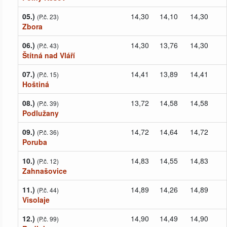
05.)
14,30
14,10
14,30
(P.č. 23)
Zbora
06.)
14,30
13,76
14,30
(P.č. 43)
Štítná nad Vláří
07.)
14,41
13,89
14,41
(P.č. 15)
Hoštiná
08.)
13,72
14,58
14,58
(P.č. 39)
Podlužany
09.)
14,72
14,64
14,72
(P.č. 36)
Poruba
10.)
14,83
14,55
14,83
(P.č. 12)
Zahnašovice
11.)
14,89
14,26
14,89
(P.č. 44)
Visolaje
12.)
14,90
14,49
14,90
(P.č. 99)