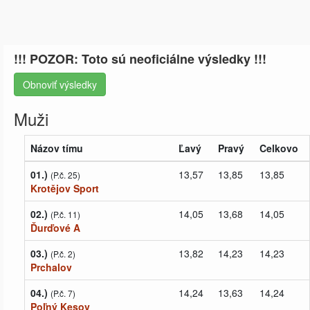
!!! POZOR: Toto sú neoficiálne výsledky !!!
Obnoviť výsledky
Muži
Názov tímu
Ľavý
Pravý
Celkovo
01.)
13,57
13,85
13,85
(P.č. 25)
Krotějov Sport
02.)
14,05
13,68
14,05
(P.č. 11)
Ďurďové A
03.)
13,82
14,23
14,23
(P.č. 2)
Prchalov
04.)
14,24
13,63
14,24
(P.č. 7)
Poľný Kesov