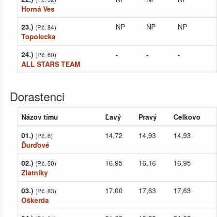
Horná Ves
23.)
NP
NP
NP
(P.č. 84)
Topolecka
24.)
-
-
-
(P.č. 60)
ALL STARS TEAM
Dorastenci
Názov tímu
Ľavý
Pravý
Celkovo
01.)
14,72
14,93
14,93
(P.č. 6)
Ďurďové
02.)
16,95
16,16
16,95
(P.č. 50)
Zlatníky
03.)
17,00
17,63
17,63
(P.č. 83)
Oškerda