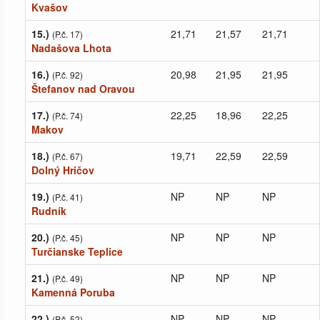
Kvašov
15.)
21,71
21,57
21,71
(P.č. 17)
Nadašova Lhota
16.)
20,98
21,95
21,95
(P.č. 92)
Štefanov nad Oravou
17.)
22,25
18,96
22,25
(P.č. 74)
Makov
18.)
19,71
22,59
22,59
(P.č. 67)
Dolný Hričov
19.)
NP
NP
NP
(P.č. 41)
Rudník
20.)
NP
NP
NP
(P.č. 45)
Turčianske Teplice
21.)
NP
NP
NP
(P.č. 49)
Kamenná Poruba
22.)
NP
NP
NP
(P.č. 52)