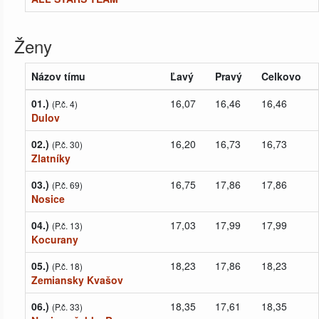
Ženy
Názov tímu
Ľavý
Pravý
Celkovo
01.)
16,07
16,46
16,46
(P.č. 4)
Dulov
02.)
16,20
16,73
16,73
(P.č. 30)
Zlatníky
03.)
16,75
17,86
17,86
(P.č. 69)
Nosice
04.)
17,03
17,99
17,99
(P.č. 13)
Kocurany
05.)
18,23
17,86
18,23
(P.č. 18)
Zemiansky Kvašov
06.)
18,35
17,61
18,35
(P.č. 33)