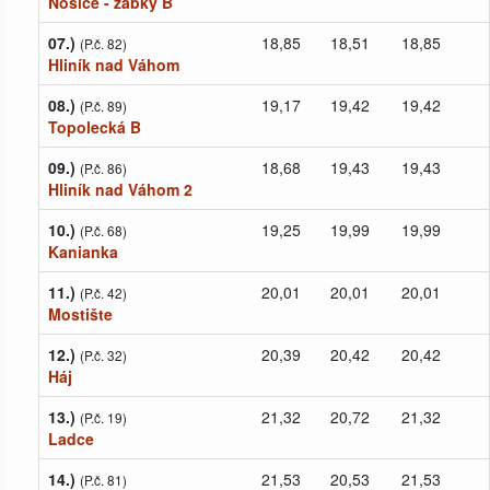
Nosice - žabky B
07.)
18,85
18,51
18,85
(P.č. 82)
Hliník nad Váhom
08.)
19,17
19,42
19,42
(P.č. 89)
Topolecká B
09.)
18,68
19,43
19,43
(P.č. 86)
Hliník nad Váhom 2
10.)
19,25
19,99
19,99
(P.č. 68)
Kanianka
11.)
20,01
20,01
20,01
(P.č. 42)
Mostište
12.)
20,39
20,42
20,42
(P.č. 32)
Háj
13.)
21,32
20,72
21,32
(P.č. 19)
Ladce
14.)
21,53
20,53
21,53
(P.č. 81)