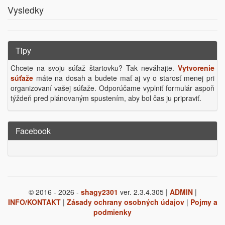
Vysledky
Tipy
Chcete na svoju súťaž štartovku? Tak neváhajte.
Vytvorenie
súťaže
máte na dosah a budete mať aj vy o starosť menej pri
organizovaní vašej súťaže. Odporúčame vyplniť formulár aspoň
týždeň pred plánovaným spustením, aby bol čas ju pripraviť.
Facebook
© 2016 - 2026 -
shagy2301
ver. 2.3.4.305 |
ADMIN
|
INFO/KONTAKT
|
Zásady ochrany osobných údajov
|
Pojmy a
podmienky