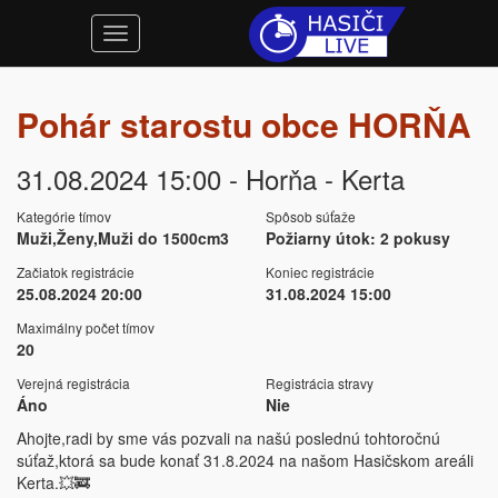
Pohár starostu obce HORŇA
31.08.2024 15:00 - Horňa - Kerta
Kategórie tímov
Spôsob súťaže
Muži,Ženy,Muži do 1500cm3
Požiarny útok: 2 pokusy
Začiatok registrácie
Koniec registrácie
25.08.2024 20:00
31.08.2024 15:00
Maximálny počet tímov
20
Verejná registrácia
Registrácia stravy
Áno
Nie
Ahojte,radi by sme vás pozvali na našú poslednú tohtoročnú
súťaž,ktorá sa bude konať 31.8.2024 na našom Hasičskom areáli
Kerta.💥🚒