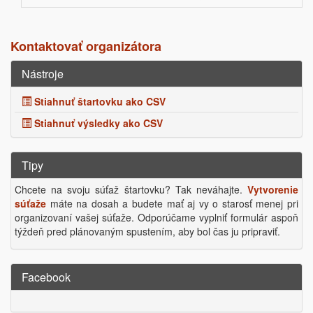
Kontaktovať organizátora
Nástroje
Stiahnuť štartovku ako CSV
Stiahnuť výsledky ako CSV
Tipy
Chcete na svoju súťaž štartovku? Tak neváhajte.
Vytvorenie
súťaže
máte na dosah a budete mať aj vy o starosť menej pri
organizovaní vašej súťaže. Odporúčame vyplniť formulár aspoň
týždeň pred plánovaným spustením, aby bol čas ju pripraviť.
Facebook