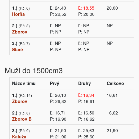
1.)
Ľ: 24,40
Ľ: 18,55
20,00
(P.č. 6)
Horňa
P: 22,52
P: 20,00
2.)
Ľ: NP
Ľ: NP
NP
(P.č. 3)
Zborov
P: NP
P: NP
3.)
Ľ: NP
Ľ: NP
NP
(P.č. 7)
Staré
P: NP
P: NP
Muži do 1500cm3
Názov tímu
Prvý
Druhý
Celkovo
1.)
Ľ: 26,10
Ľ: 16,34
16,61
(P.č. 14)
Zborov
P: 26,82
P: 16,61
2.)
Ľ: 16,71
Ľ: 16,50
16,62
(P.č. 8)
Zborov B
P: 16,90
P: 16,62
3.)
Ľ: 21,50
Ľ: 25,63
21,90
(P.č. 9)
Kaluža
P: 21,90
P: 25,60