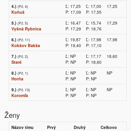
4.)
Ľ: 17,25
Ľ: 17,00
17,25
(P.č. 4)
Koňuš
P: 17,09
P: 17,55
5.)
Ľ: 16,47
Ľ: 15,74
17,29
(P.č. 5)
Vyšná Rybnica
P: 17,29
P: 18,76
6.)
Ľ: 19,87
Ľ: 17,98
17,98
(P.č. 11)
Kokšov Bakša
P: 19,40
P: 17,10
7.)
Ľ: NP
Ľ: 17,17
18,60
(P.č. 2)
Staré
P: NP
P: 18,60
8.)
Ľ: NP
Ľ: NP
NP
(P.č. 1)
Horňa
P: NP
P: NP
9.)
Ľ: NP
Ľ: NP
NP
(P.č. 13)
Koromľa
P: NP
P: NP
Ženy
Názov tímu
Prvý
Druhý
Celkovo