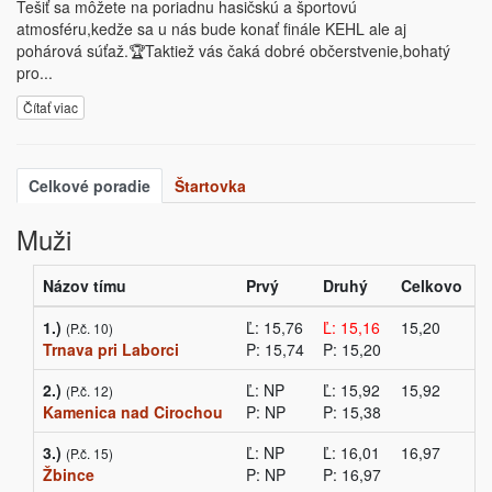
Tešiť sa môžete na poriadnu hasičskú a športovú
atmosféru,kedže sa u nás bude konať finále KEHL ale aj
pohárová súťaž.🏆Taktiež vás čaká dobré občerstvenie,bohatý
pro
...
Čítať viac
Celkové poradie
Štartovka
Muži
Názov tímu
Prvý
Druhý
Celkovo
1.)
Ľ: 15,76
Ľ: 15,16
15,20
(P.č. 10)
Trnava pri Laborci
P: 15,74
P: 15,20
2.)
Ľ: NP
Ľ: 15,92
15,92
(P.č. 12)
Kamenica nad Cirochou
P: NP
P: 15,38
3.)
Ľ: NP
Ľ: 16,01
16,97
(P.č. 15)
Žbince
P: NP
P: 16,97