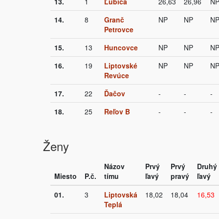
13.
1
Ľubica
26,63
26,96
N
14.
8
Granč
NP
NP
N
Petrovce
15.
13
Huncovce
NP
NP
N
16.
19
Liptovské
NP
NP
N
Revúce
17.
22
Ďačov
-
-
-
18.
25
Reľov B
-
-
-
Ženy
Názov
Prvý
Prvý
Druhý
Miesto
P.č.
tímu
ľavý
pravý
ľavý
01.
3
Liptovská
18,02
18,04
16,53
Teplá