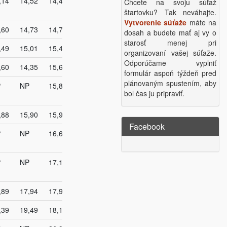
,14
14,52
14,49
Chcete na svoju súťaž
štartovku? Tak neváhajte.
Vytvorenie súťaže
máte na
,60
14,73
14,73
dosah a budete mať aj vy o
starosť menej pri
,49
15,01
15,49
organizovaní vašej súťaže.
Odporúčame vyplniť
,60
14,35
15,60
formulár aspoň týždeň pred
plánovaným spustením, aby
P
NP
15,81
bol čas ju pripraviť.
,88
15,90
15,90
Facebook
P
NP
16,65
P
NP
17,10
,89
17,94
17,94
,39
19,49
18,18