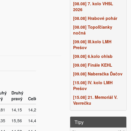
[08.08] 7. kolo VHSL
2026
[08.08] Hrabové pohár
[08.08] Topoľčianky
nočná
[09.08] III.kolo LMH
Prešov
[09.08] 6.kolo ohlsb
[09.08] Finále KEHL
[09.08] Naberačka Ďačov
[15.08] IV. kolo LMH
Prešov
uhý
Druhý
[15.08] 21. Memoriál V.
vý
pravý
Celkovo
Vavrečku
,81
14,15
14,25
,35
15,56
14,44
Tipy