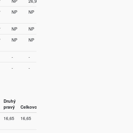
P
NP
26,96
P
NP
NP
P
NP
NP
P
NP
NP
-
-
-
-
Druhý
pravý
Celkovo
16,65
16,65