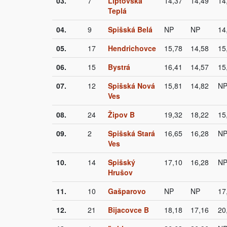
03.
7
Liptovská
14,37
14,49
14
Teplá
04.
9
Spišská Belá
NP
NP
14
05.
17
Hendrichovce
15,78
14,58
15
06.
15
Bystrá
16,41
14,57
15
07.
12
Spišská Nová
15,81
14,82
N
Ves
08.
24
Žipov B
19,32
18,22
15
09.
2
Spišská Stará
16,65
16,28
N
Ves
10.
14
Spišský
17,10
16,28
N
Hrušov
11.
10
Gašparovo
NP
NP
17
12.
21
Bijacovce B
18,18
17,16
20