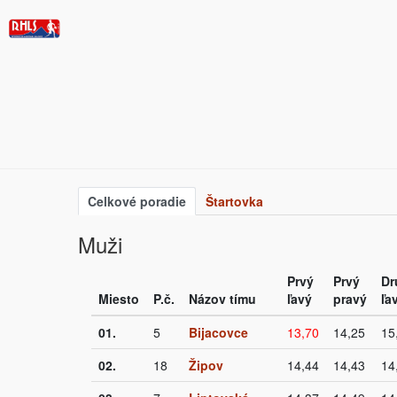
Celkové poradie
Štartovka
Muži
Prvý
Prvý
Dr
Miesto
P.č.
Názov tímu
ľavý
pravý
ľa
01.
5
Bijacovce
13,70
14,25
15
02.
18
Žipov
14,44
14,43
14