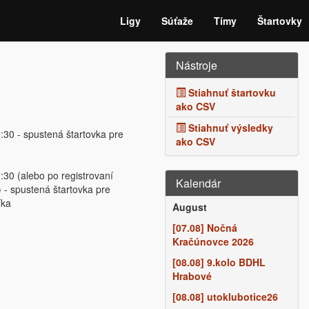
Ligy
Súťaže
Tímy
Štartovky
Nástroje
Stiahnuť štartovku
ako CSV
Stiahnuť výsledky
:30 - spustená štartovka pre
ako CSV
:30 (alebo po registrovaní
Kalendár
 - spustená štartovka pre
íka
August
[07.08] Nočná
Kračúnovce 2026
[08.08] 9.kolo BDHL
Hrabové
[08.08] utoklubotice26