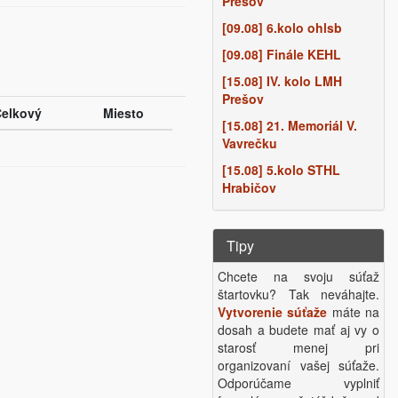
Prešov
[09.08] 6.kolo ohlsb
[09.08] Finále KEHL
[15.08] IV. kolo LMH
Prešov
elkový
Miesto
[15.08] 21. Memoriál V.
Vavrečku
[15.08] 5.kolo STHL
Hrabičov
Tipy
Chcete na svoju súťaž
štartovku? Tak neváhajte.
Vytvorenie súťaže
máte na
dosah a budete mať aj vy o
starosť menej pri
organizovaní vašej súťaže.
Odporúčame vyplniť