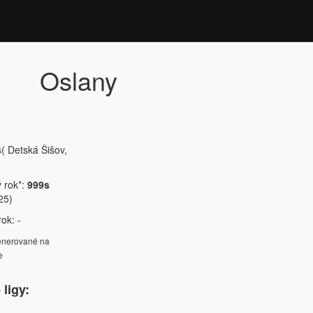
Oslany
s
( Detská Šišov,
ý rok*:
999s
25)
ok: -
generované na
e
ligy: