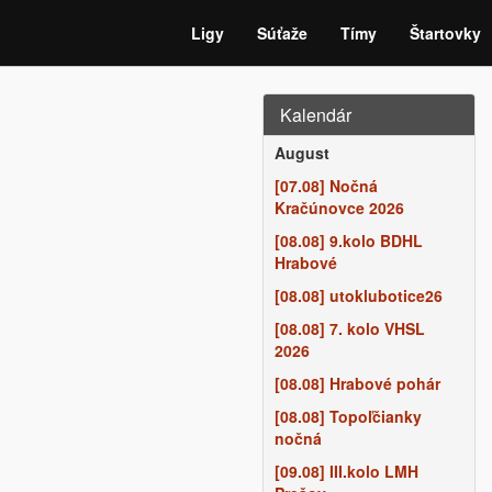
Ligy
Súťaže
Tímy
Štartovky
Kalendár
August
[07.08] Nočná
Kračúnovce 2026
[08.08] 9.kolo BDHL
Hrabové
[08.08] utoklubotice26
[08.08] 7. kolo VHSL
2026
[08.08] Hrabové pohár
[08.08] Topoľčianky
nočná
[09.08] III.kolo LMH