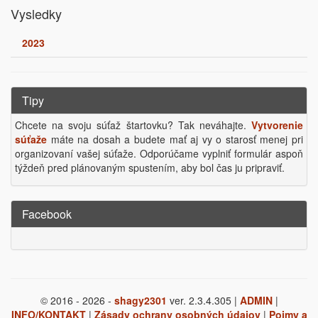
Vysledky
2023
Tipy
Chcete na svoju súťaž štartovku? Tak neváhajte.
Vytvorenie
súťaže
máte na dosah a budete mať aj vy o starosť menej pri
organizovaní vašej súťaže. Odporúčame vyplniť formulár aspoň
týždeň pred plánovaným spustením, aby bol čas ju pripraviť.
Facebook
© 2016 - 2026 -
shagy2301
ver. 2.3.4.305 |
ADMIN
|
INFO/KONTAKT
|
Zásady ochrany osobných údajov
|
Pojmy a