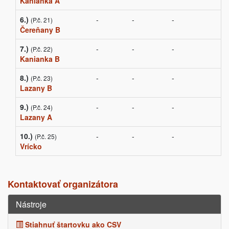
Kanianka A
6.)
-
-
-
(P.č. 21)
Čereňany B
7.)
-
-
-
(P.č. 22)
Kanianka B
8.)
-
-
-
(P.č. 23)
Lazany B
9.)
-
-
-
(P.č. 24)
Lazany A
10.)
-
-
-
(P.č. 25)
Vrícko
Kontaktovať organizátora
Nástroje
Stiahnuť štartovku ako CSV