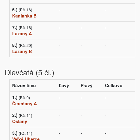
6.)
-
-
-
(P.č. 16)
Kanianka B
7.)
-
-
-
(P.č. 18)
Lazany A
8.)
-
-
-
(P.č. 20)
Lazany B
Dievčatá (5 čl.)
Názov tímu
Ľavý
Pravý
Celkovo
1.)
-
-
-
(P.č. 9)
Čereňany A
2.)
-
-
-
(P.č. 11)
Oslany
3.)
-
-
-
(P.č. 14)
Veľké Uherce