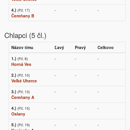
4.)
-
-
-
(P.č. 17)
Čereňany B
Chlapci (5 čl.)
Názov tímu
Ľavý
Pravý
Celkovo
1.)
-
-
-
(P.č. 8)
Horná Ves
2.)
-
-
-
(P.č. 10)
Veľké Uherce
3.)
-
-
-
(P.č. 13)
Čereňany A
4.)
-
-
-
(P.č. 15)
Oslany
5.)
-
-
-
(P.č. 19)