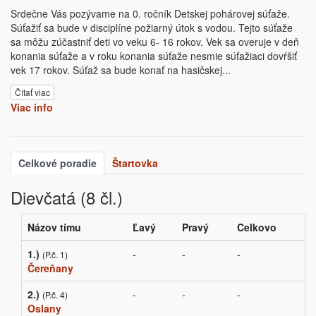
Srdečne Vás pozývame na 0. ročník Detskej pohárovej súťaže.
Súťažiť sa bude v disciplíne požiarný útok s vodou. Tejto súťaže
sa môžu zúčastniť deti vo veku 6- 16 rokov. Vek sa overuje v deň
konania súťaže a v roku konania súťaže nesmie súťažiaci dovŕšiť
vek 17 rokov. Súťaž sa bude konať na hasičskej
...
Čítať viac
Viac info
Celkové poradie
Štartovka
Dievčatá (8 čl.)
Názov tímu
Ľavý
Pravý
Celkovo
1.)
-
-
-
(P.č. 1)
Čereňany
2.)
-
-
-
(P.č. 4)
Oslany