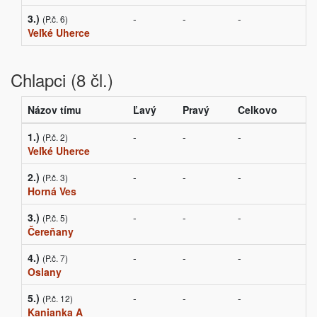
3.)
-
-
-
(P.č. 6)
Veľké Uherce
Chlapci (8 čl.)
Názov tímu
Ľavý
Pravý
Celkovo
1.)
-
-
-
(P.č. 2)
Veľké Uherce
2.)
-
-
-
(P.č. 3)
Horná Ves
3.)
-
-
-
(P.č. 5)
Čereňany
4.)
-
-
-
(P.č. 7)
Oslany
5.)
-
-
-
(P.č. 12)
Kanianka A