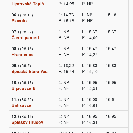
Liptovská Teplá
P: 14,25
P: NP
06.)
Ľ: 14,76
Ľ: NP
15,18
(P.č. 13)
Plavnica
P: 15,18
P: NP
07.)
Ľ: NP
Ľ: 15,37
15,37
(P.č. 27)
Čierni panteri
P: NP
P: 14,00
08.)
Ľ: NP
Ľ: 15,47
15,47
(P.č. 16)
Hranovnica
P: NP
P: 14,22
09.)
Ľ: 16,22
Ľ: 15,83
15,83
(P.č. 7)
Spišská Stará Ves
P: 15,44
P: 15,10
10.)
Ľ: NP
Ľ: 15,95
15,95
(P.č. 15)
Bijacovce B
P: NP
P: 15,51
11.)
Ľ: NP
Ľ: 16,09
16,61
(P.č. 22)
Batizovce
P: NP
P: 16,61
12.)
Ľ: NP
Ľ: 16,95
16,95
(P.č. 19)
Spišský Hrušov
P: NP
P: 16,31