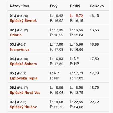
Názov tímu
Prvý
Druhý
Celkovo
01.)
Ľ: 16,42
Ľ: 15,72
16,15
(P.č. 25)
Spišský Štvrtok
P: 16,92
P: 16,15
02.)
Ľ: 17,35
Ľ: 16,56
16,56
(P.č. 12)
Odorín
P: 16,22
P: 15,84
03.)
Ľ: 17,00
Ľ: 15,96
16,66
(P.č. 9)
Hranovnica
P: 17,09
P: 16,66
04.)
Ľ: 16,93
Ľ: NP
17,50
(P.č. 18)
Spišská Sobota
P: 17,50
P: NP
05.)
Ľ: NP
Ľ: 17,79
17,79
(P.č. 2)
Liptovská Teplá
P: NP
P: 17,03
06.)
Ľ: 18,06
Ľ: 18,56
18,75
(P.č. 17)
Spišská Nová Ves
P: 19,06
P: 18,75
07.)
Ľ: 19,68
Ľ: 22,55
22,72
(P.č. 3)
Spišský Hrušov
P: 22,72
P: 24,08