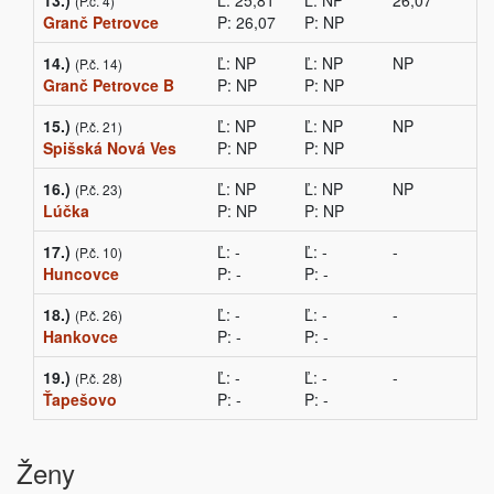
13.)
Ľ: 25,81
Ľ: NP
26,07
(P.č. 4)
Granč Petrovce
P: 26,07
P: NP
14.)
Ľ: NP
Ľ: NP
NP
(P.č. 14)
Granč Petrovce B
P: NP
P: NP
15.)
Ľ: NP
Ľ: NP
NP
(P.č. 21)
Spišská Nová Ves
P: NP
P: NP
16.)
Ľ: NP
Ľ: NP
NP
(P.č. 23)
Lúčka
P: NP
P: NP
17.)
Ľ: -
Ľ: -
-
(P.č. 10)
Huncovce
P: -
P: -
18.)
Ľ: -
Ľ: -
-
(P.č. 26)
Hankovce
P: -
P: -
19.)
Ľ: -
Ľ: -
-
(P.č. 28)
Ťapešovo
P: -
P: -
Ženy