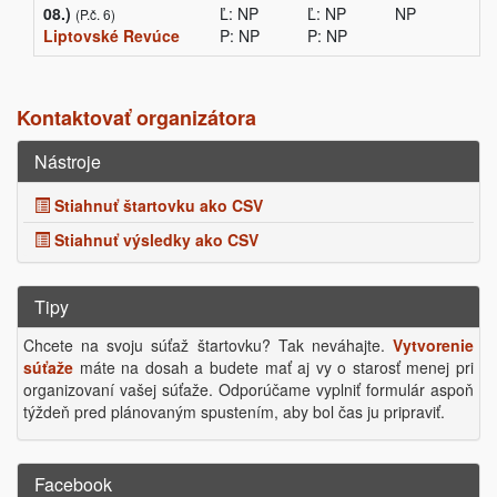
08.)
Ľ: NP
Ľ: NP
NP
(P.č. 6)
Liptovské Revúce
P: NP
P: NP
Kontaktovať organizátora
Nástroje
Stiahnuť štartovku ako CSV
Stiahnuť výsledky ako CSV
Tipy
Chcete na svoju súťaž štartovku? Tak neváhajte.
Vytvorenie
súťaže
máte na dosah a budete mať aj vy o starosť menej pri
organizovaní vašej súťaže. Odporúčame vyplniť formulár aspoň
týždeň pred plánovaným spustením, aby bol čas ju pripraviť.
Facebook