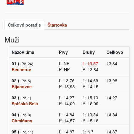
Celkové poradie
Štartovka
Muži
Názov tímu
Prvý
Druhý
Celkovo
01.)
Ľ: NP
Ľ: 13,57
13,84
(P.č. 24)
Becherov
P: NP
P: 13,84
02.)
Ľ: 13,76
Ľ: 14,69
13,98
(P.č. 5)
Bijacovce
P: 13,98
P: 14,15
03.)
Ľ: 14,27
Ľ: 15,13
14,27
(P.č. 1)
Spišská Belá
P: 14,09
P: 16,09
04.)
Ľ: 14,84
Ľ: 13,84
14,84
(P.č. 8)
Chmiňany
P: 14,57
P: 15,18
05.)
Ľ: 14,87
Ľ: NP
14,87
(P.č. 11)