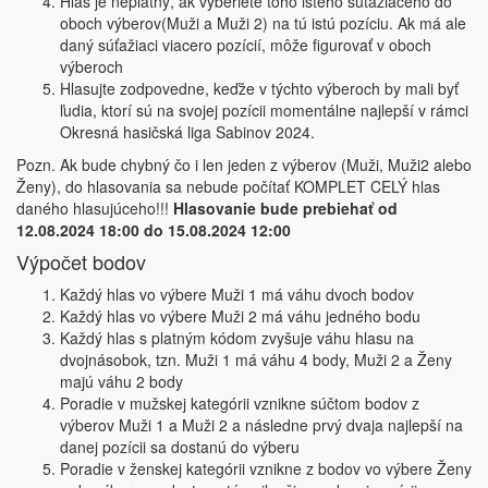
Hlas je neplatný, ak vyberiete toho istého súťažiaceho do
oboch výberov(Muži a Muži 2) na tú istú pozíciu. Ak má ale
daný súťažiaci viacero pozícií, môže figurovať v oboch
výberoch
Hlasujte zodpovedne, keďže v týchto výberoch by mali byť
ľudia, ktorí sú na svojej pozícii momentálne najlepší v rámci
Okresná hasičská liga Sabinov 2024.
Pozn. Ak bude chybný čo i len jeden z výberov (Muži, Muži2 alebo
Ženy), do hlasovania sa nebude počítať KOMPLET CELÝ hlas
daného hlasujúceho!!!
Hlasovanie bude prebiehať od
12.08.2024 18:00 do 15.08.2024 12:00
Výpočet bodov
Každý hlas vo výbere Muži 1 má váhu dvoch bodov
Každý hlas vo výbere Muži 2 má váhu jedného bodu
Každý hlas s platným kódom zvyšuje váhu hlasu na
dvojnásobok, tzn. Muži 1 má váhu 4 body, Muži 2 a Ženy
majú váhu 2 body
Poradie v mužskej kategórii vznikne súčtom bodov z
výberov Muži 1 a Muži 2 a následne prvý dvaja najlepší na
danej pozícii sa dostanú do výberu
Poradie v ženskej kategórii vznikne z bodov vo výbere Ženy