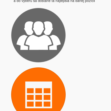
a do výberu sa dostane tá najlepšia na danej pozícii