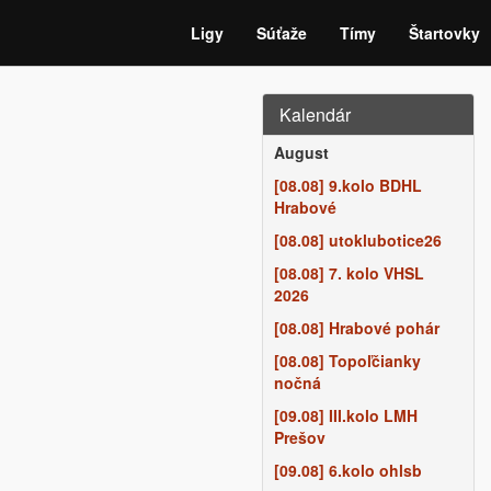
Ligy
Súťaže
Tímy
Štartovky
Kalendár
August
[08.08] 9.kolo BDHL
Hrabové
[08.08] utoklubotice26
[08.08] 7. kolo VHSL
2026
[08.08] Hrabové pohár
[08.08] Topoľčianky
nočná
[09.08] III.kolo LMH
Prešov
[09.08] 6.kolo ohlsb