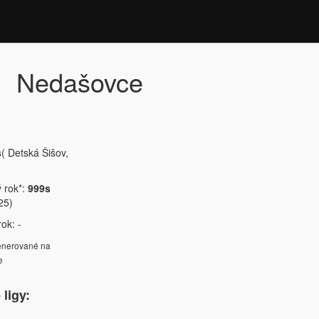
Nedašovce
s
( Detská Šišov,
ý rok*:
999s
25)
ok: -
generované na
e
ligy: