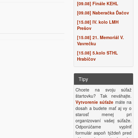
[09.08] Finále KEHL
[09.08] Naberačka Ďačov
[15.08] IV. kolo LMH
Prešov
[15.08] 21. Memoriál V.
Vavrečku
[15.08] 5.kolo STHL
Hrabičov
Tipy
Chcete na svoju súťaž
štartovku? Tak neváhajte.
Vytvorenie súťaže
máte na
dosah a budete mať aj vy o
starosť menej pri
organizovaní vašej súťaže.
Odporúčame vyplniť
formulár aspoň týždeň pred