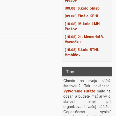
Prešov
[09.08] 6.kolo ohlsb
[09.08] Finále KEHL
[15.08] IV. kolo LMH
Prešov
[15.08] 21. Memoriál V.
Vavrečku
[15.08] 5.kolo STHL
Hrabičov
Tipy
Chcete na svoju súťaž
štartovku? Tak neváhajte.
Vytvorenie súťaže
máte na
dosah a budete mať aj vy o
starosť menej pri
organizovaní vašej súťaže.
Odporúčame vyplniť