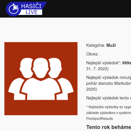
Kategória:
Muži
Okres:
Najlepší výsledok*:
999
31. 7. 2022)
Najlepší výsledok minul
pohár starostu Markušov
2025)
Najlepší výsledok tento r
* Najlepšie výsledky sú vy
základe výsledkov v systém
FireSportResults
Tento rok beháme 