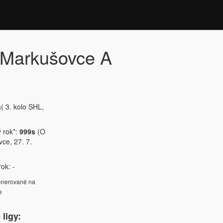
Markušovce A
s
( 3. kolo SHL,
ý rok*:
999s
(O
ce, 27. 7.
ok: -
generované na
e
ligy: