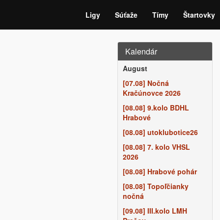
Ligy
Súťaže
Tímy
Štartovky
Kalendár
August
[07.08] Nočná
Kračúnovce 2026
[08.08] 9.kolo BDHL
Hrabové
[08.08] utoklubotice26
[08.08] 7. kolo VHSL
2026
[08.08] Hrabové pohár
[08.08] Topoľčianky
nočná
[09.08] III.kolo LMH