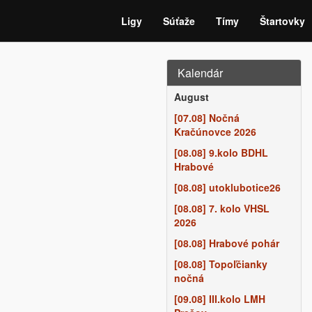
Ligy
Súťaže
Tímy
Štartovky
Kalendár
August
[07.08] Nočná
Kračúnovce 2026
[08.08] 9.kolo BDHL
Hrabové
[08.08] utoklubotice26
[08.08] 7. kolo VHSL
2026
[08.08] Hrabové pohár
[08.08] Topoľčianky
nočná
[09.08] III.kolo LMH