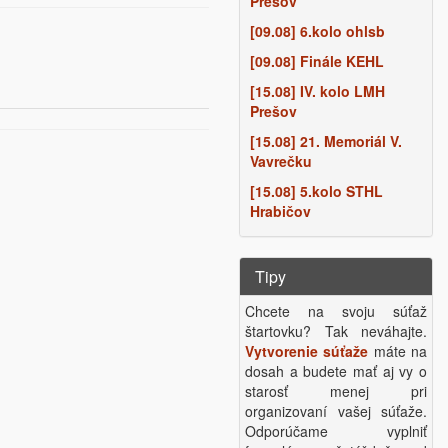
Prešov
[09.08] 6.kolo ohlsb
[09.08] Finále KEHL
[15.08] IV. kolo LMH
Prešov
[15.08] 21. Memoriál V.
Vavrečku
[15.08] 5.kolo STHL
Hrabičov
Tipy
Chcete na svoju súťaž
štartovku? Tak neváhajte.
Vytvorenie súťaže
máte na
dosah a budete mať aj vy o
starosť menej pri
organizovaní vašej súťaže.
Odporúčame vyplniť