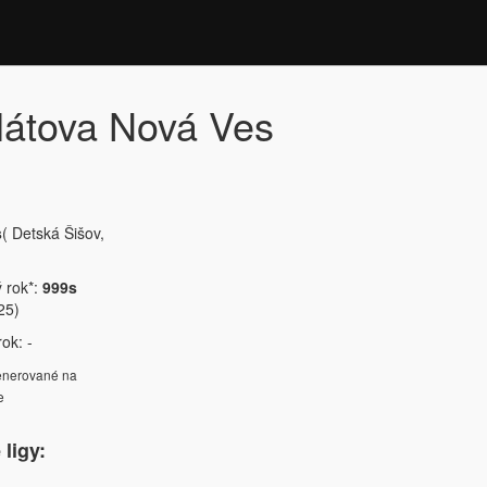
látova Nová Ves
s
( Detská Šišov,
ý rok*:
999s
25)
ok: -
generované na
e
ligy: