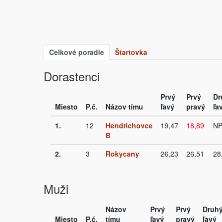
Celkové poradie
Štartovka
Dorastenci
Prvý
Prvý
Dr
Miesto
P.č.
Názov tímu
ľavý
pravý
ľa
1.
12
Hendrichovce
19,47
18,89
N
B
2.
3
Rokycany
26,23
26,51
28
Muži
Názov
Prvý
Prvý
Druh
Miesto
P.č.
tímu
ľavý
pravý
ľavý