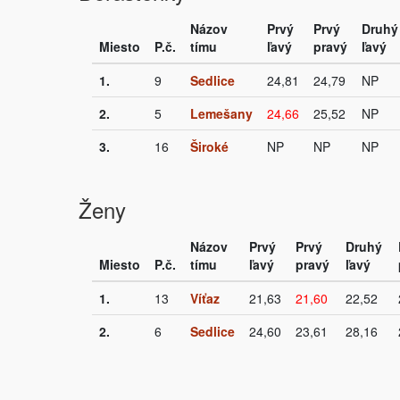
Názov
Prvý
Prvý
Druhý
Miesto
P.č.
tímu
ľavý
pravý
ľavý
1.
9
Sedlice
24,81
24,79
NP
2.
5
Lemešany
24,66
25,52
NP
3.
16
Široké
NP
NP
NP
Ženy
Názov
Prvý
Prvý
Druhý
Miesto
P.č.
tímu
ľavý
pravý
ľavý
1.
13
Víťaz
21,63
21,60
22,52
2.
6
Sedlice
24,60
23,61
28,16