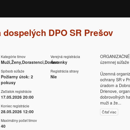
a dospelých DPO SR Prešov
ORGANIZAČNÉ
Kategórie tímov
Verejná registrácia
Muži,Ženy,Dorastenci,Dorastenky
Áno
územnej súťaže 
Spôsob súťaže
Registrácia stravy
Územná organizá
Požiarny útok: 2
Nie
ochrany SR v Pr
pokusy
úradom a Dobro
Drienove, organ
Začiatok registrácie
17.05.2026 20:00
dobrovoľných ha
muži a že
...
Koniec registrácie
28.05.2026 12:00
Čítať viac
Maximálny počet tímov
40