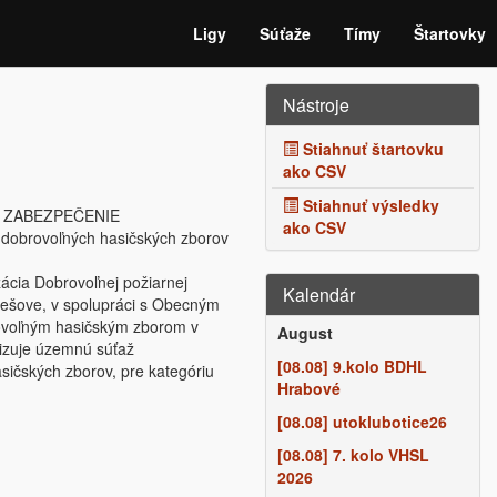
Ligy
Súťaže
Tímy
Štartovky
Nástroje
Stiahnuť štartovku
ako CSV
Stiahnuť výsledky
 ZABEZPEČENIE
ako CSV
dobrovoľných hasičských zborov
cia Dobrovoľnej požiarnej
Kalendár
ešove, v spolupráci s Obecným
voľným hasičským zborom v
August
izuje územnú súťaž
[08.08] 9.kolo BDHL
sičských zborov, pre kategóriu
Hrabové
[08.08] utoklubotice26
[08.08] 7. kolo VHSL
2026