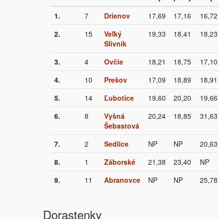
1.
7
Drienov
17,69
17,16
16,72
2.
15
Veľký
19,33
18,41
18,23
Slivník
3.
4
Ovčie
18,21
18,75
17,10
4.
10
Prešov
17,09
18,89
18,91
5.
14
Ľubotice
19,60
20,20
19,66
6.
8
Vyšná
20,24
18,85
31,63
Šebastová
7.
2
Sedlice
NP
NP
20,63
8.
1
Záborské
21,38
23,40
NP
9.
11
Abranovce
NP
NP
25,78
Dorastenky