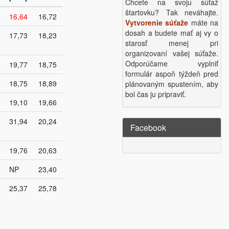
Chcete na svoju súťaž
štartovku? Tak neváhajte.
16,64
16,72
Vytvorenie súťaže
máte na
dosah a budete mať aj vy o
17,73
18,23
starosť menej pri
organizovaní vašej súťaže.
Odporúčame vyplniť
19,77
18,75
formulár aspoň týždeň pred
18,75
18,89
plánovaným spustením, aby
bol čas ju pripraviť.
19,10
19,66
31,94
20,24
Facebook
19,76
20,63
NP
23,40
25,37
25,78