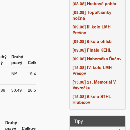
[08.08] Hrabové pohár
[08.08] Topoľčianky
nočná
[09.08] III.kolo LMH
Prešov
[09.08] 6.kolo ohlsb
[09.08] Finále KEHL
uhý
Druhý
[09.08] Naberačka Ďačov
vý
pravý
Celkovo
[15.08] IV. kolo LMH
Prešov
P
NP
19,47
[15.08] 21. Memoriál V.
Vavrečku
,86
30,49
26,51
[15.08] 5.kolo STHL
Hrabičov
Tipy
ý
Druhý
pravý
Celkovo