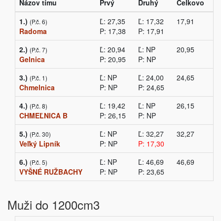
Názov tímu
Prvý
Druhý
Celkovo
1.)
Ľ: 27,35
Ľ: 17,32
17,91
(P.č. 6)
Radoma
P: 17,38
P: 17,91
2.)
Ľ: 20,94
Ľ: NP
20,95
(P.č. 7)
Gelnica
P: 20,95
P: NP
3.)
Ľ: NP
Ľ: 24,00
24,65
(P.č. 1)
Chmelnica
P: NP
P: 24,65
4.)
Ľ: 19,42
Ľ: NP
26,15
(P.č. 8)
CHMEĽNICA B
P: 26,15
P: NP
5.)
Ľ: NP
Ľ: 32,27
32,27
(P.č. 30)
Veľký Lipník
P: NP
P: 17,30
6.)
Ľ: NP
Ľ: 46,69
46,69
(P.č. 5)
VYŠNÉ RUŽBACHY
P: NP
P: 23,65
Muži do 1200cm3