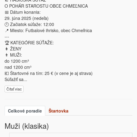
O POHÁR STAROSTU OBCE CHMEĽNICA
📅 Dátum konania:
29. júna 2025 (nedeľa)
🕛 Začiatok súťaže: 12:00
📍 Miesto: Futbalové ihrisko, obec Chmeľnica
---
🏆 KATEGÓRIE SÚŤAŽE:
👩 ŽENY
👨 MUŽI:
do 1200 cm³
nad 1200 cm³
💶 Štartovné na tím: 25 € (v cene je aj strava)
Súťažiť sa
...
Čítať viac
Celkové poradie
Štartovka
Muži (klasika)