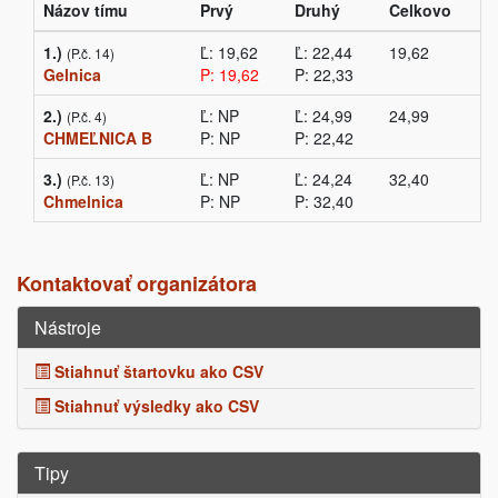
Názov tímu
Prvý
Druhý
Celkovo
1.)
Ľ: 19,62
Ľ: 22,44
19,62
(P.č. 14)
Gelnica
P: 19,62
P: 22,33
2.)
Ľ: NP
Ľ: 24,99
24,99
(P.č. 4)
CHMEĽNICA B
P: NP
P: 22,42
3.)
Ľ: NP
Ľ: 24,24
32,40
(P.č. 13)
Chmelnica
P: NP
P: 32,40
Kontaktovať organizátora
Nástroje
Stiahnuť štartovku ako CSV
Stiahnuť výsledky ako CSV
Tipy