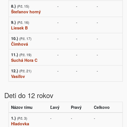
8.)
-
-
-
(P.č. 15)
Štefanov horný
9.)
-
-
-
(P.č. 16)
Liesek B
10.)
-
-
-
(P.č. 17)
Čimhová
11.)
-
-
-
(P.č. 19)
Suchá Hora C
12.)
-
-
-
(P.č. 21)
Vasiľov
Deti do 12 rokov
Názov tímu
Ľavý
Pravý
Celkovo
1.)
-
-
-
(P.č. 3)
Hladovka