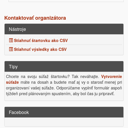
Kontaktovať organizátora
Nástroje
Stiahnuť štartovku ako CSV
Stiahnuť výsledky ako CSV
Tipy
Chcete na svoju súťaž štartovku? Tak neváhajte.
Vytvorenie
súťaže
máte na dosah a budete mať aj vy o starosť menej pri
organizovaní vašej súťaže. Odporúčame vyplniť formulár aspoň
týždeň pred plánovaným spustením, aby bol čas ju pripraviť.
Facebook