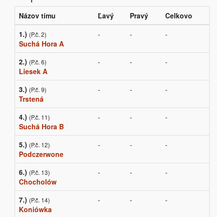
Názov tímu
Ľavý
Pravý
Celkovo
1.)
-
-
-
(P.č. 2)
Suchá Hora A
2.)
-
-
-
(P.č. 6)
Liesek A
3.)
-
-
-
(P.č. 9)
Trstená
4.)
-
-
-
(P.č. 11)
Suchá Hora B
5.)
-
-
-
(P.č. 12)
Podczerwone
6.)
-
-
-
(P.č. 13)
Chocholów
7.)
-
-
-
(P.č. 14)
Koniówka