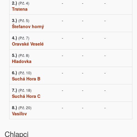
2.)
-
-
-
(P.č. 4)
Trstena
3.)
-
-
-
(P.č. 5)
Štefanov horný
4.)
-
-
-
(P.č. 7)
Oravské Veselé
5.)
-
-
-
(P.č. 8)
Hladovka
6.)
-
-
-
(P.č. 10)
Suchá Hora B
7.)
-
-
-
(P.č. 18)
Suchá Hora C
8.)
-
-
-
(P.č. 20)
Vasiľov
Chlapci