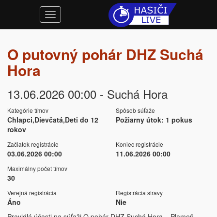
O putovný pohár DHZ Suchá
Hora
13.06.2026 00:00 - Suchá Hora
Kategórie tímov
Spôsob súťaže
Chlapci,Dievčatá,Deti do 12
Požiarny útok: 1 pokus
rokov
Začiatok registrácie
Koniec registrácie
03.06.2026 00:00
11.06.2026 00:00
Maximálny počet tímov
30
Verejná registrácia
Registrácia stravy
Áno
Nie
Pravidlá účasti na súťaži O pohár DHZ Suchá Hora – Plameň