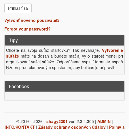
Vytvoriť nového používateľa
Forgot your password?
Tipy
Chcete na svoju súťaž štartovku? Tak neváhajte.
Vytvorenie
súťaže
máte na dosah a budete mať aj vy o starosť menej pri
organizovaní vašej súťaže. Odporúčame vyplniť formulár aspoň
týždeň pred plánovaným spustením, aby bol čas ju pripraviť.
Facebook
© 2016 - 2026 -
shagy2301
ver. 2.3.4.305 |
ADMIN
|
INFO/KONTAKT
|
Zásady ochrany osobných údajov
|
Pojmy a