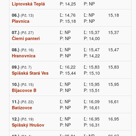
Liptovská Teplá
P: 14,25
P: NP
06.)
Ľ: 14,76
Ľ: NP
15,18
(P.č. 13)
Plavnica
P: 15,18
P: NP
07.)
Ľ: NP
Ľ: 15,37
15,37
(P.č. 27)
Čierni panteri
P: NP
P: 14,00
08.)
Ľ: NP
Ľ: 15,47
15,47
(P.č. 16)
Hranovnica
P: NP
P: 14,22
09.)
Ľ: 16,22
Ľ: 15,83
15,83
(P.č. 7)
Spišská Stará Ves
P: 15,44
P: 15,10
10.)
Ľ: NP
Ľ: 15,95
15,95
(P.č. 15)
Bijacovce B
P: NP
P: 15,51
11.)
Ľ: NP
Ľ: 16,09
16,61
(P.č. 22)
Batizovce
P: NP
P: 16,61
12.)
Ľ: NP
Ľ: 16,95
16,95
(P.č. 19)
Spišský Hrušov
P: NP
P: 16,31