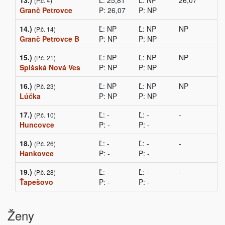
13.)
Ľ: 25,81
Ľ: NP
26,07
(P.č. 4)
Granč Petrovce
P: 26,07
P: NP
14.)
Ľ: NP
Ľ: NP
NP
(P.č. 14)
Granč Petrovce B
P: NP
P: NP
15.)
Ľ: NP
Ľ: NP
NP
(P.č. 21)
Spišská Nová Ves
P: NP
P: NP
16.)
Ľ: NP
Ľ: NP
NP
(P.č. 23)
Lúčka
P: NP
P: NP
17.)
Ľ: -
Ľ: -
-
(P.č. 10)
Huncovce
P: -
P: -
18.)
Ľ: -
Ľ: -
-
(P.č. 26)
Hankovce
P: -
P: -
19.)
Ľ: -
Ľ: -
-
(P.č. 28)
Ťapešovo
P: -
P: -
Ženy