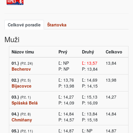
Celkové poradie
Štartovka
Muži
Názov tímu
Prvý
Druhý
Celkovo
01.)
Ľ: NP
Ľ: 13,57
13,84
(P.č. 24)
Becherov
P: NP
P: 13,84
02.)
Ľ: 13,76
Ľ: 14,69
13,98
(P.č. 5)
Bijacovce
P: 13,98
P: 14,15
03.)
Ľ: 14,27
Ľ: 15,13
14,27
(P.č. 1)
Spišská Belá
P: 14,09
P: 16,09
04.)
Ľ: 14,84
Ľ: 13,84
14,84
(P.č. 8)
Chmiňany
P: 14,57
P: 15,18
05.)
Ľ: 14,87
Ľ: NP
14,87
(P.č. 11)