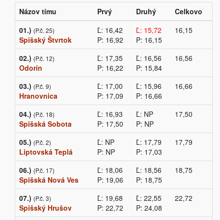
Názov tímu
Prvý
Druhý
Celkovo
01.)
Ľ: 16,42
Ľ: 15,72
16,15
(P.č. 25)
Spišský Štvrtok
P: 16,92
P: 16,15
02.)
Ľ: 17,35
Ľ: 16,56
16,56
(P.č. 12)
Odorín
P: 16,22
P: 15,84
03.)
Ľ: 17,00
Ľ: 15,96
16,66
(P.č. 9)
Hranovnica
P: 17,09
P: 16,66
04.)
Ľ: 16,93
Ľ: NP
17,50
(P.č. 18)
Spišská Sobota
P: 17,50
P: NP
05.)
Ľ: NP
Ľ: 17,79
17,79
(P.č. 2)
Liptovská Teplá
P: NP
P: 17,03
06.)
Ľ: 18,06
Ľ: 18,56
18,75
(P.č. 17)
Spišská Nová Ves
P: 19,06
P: 18,75
07.)
Ľ: 19,68
Ľ: 22,55
22,72
(P.č. 3)
Spišský Hrušov
P: 22,72
P: 24,08