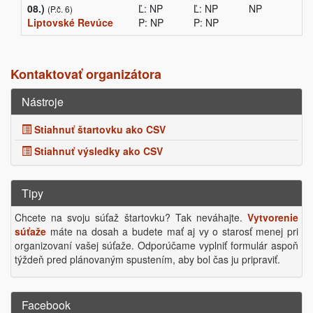
08.)
Ľ: NP
Ľ: NP
NP
(P.č. 6)
Liptovské Revúce
P: NP
P: NP
Kontaktovať organizátora
Nástroje
Stiahnuť štartovku ako CSV
Stiahnuť výsledky ako CSV
Tipy
Chcete na svoju súťaž štartovku? Tak neváhajte.
Vytvorenie
súťaže
máte na dosah a budete mať aj vy o starosť menej pri
organizovaní vašej súťaže. Odporúčame vyplniť formulár aspoň
týždeň pred plánovaným spustením, aby bol čas ju pripraviť.
Facebook