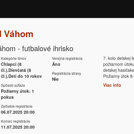
ad Váhom
áhom - futbalové ihrisko
7. kolo detskej l
Kategórie tímov
Verejná registrácia
Chlapci (8
Áno
požiarnom útoku 
čl.),Dievčatá (8
detskej hasičskej
Registrácia stravy
čl.),Deti do 10 rokov
Požiarny útok 8-
Nie
Viac info
Spôsob súťaže
Požiarny útok: 1
pokus
Začiatok registrácie
06.07.2025 20:00
Koniec registrácie
11.07.2025 20:00