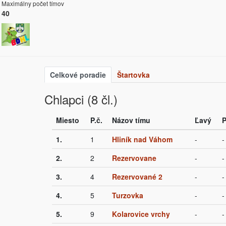
Maximálny počet tímov
40
Celkové poradie
Štartovka
Chlapci (8 čl.)
Miesto
P.č.
Názov tímu
Ľavý
P
1.
1
Hliník nad Váhom
-
-
2.
2
Rezervovane
-
-
3.
4
Rezervované 2
-
-
4.
5
Turzovka
-
-
5.
9
Kolarovice vrchy
-
-