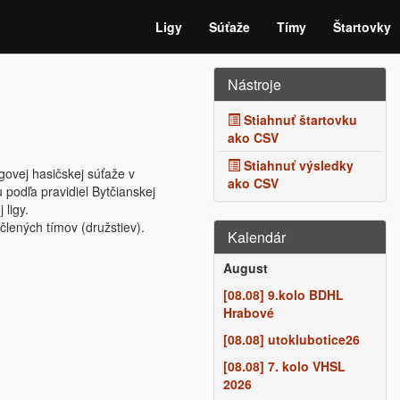
Ligy
Súťaže
Tímy
Štartovky
Nástroje
Stiahnuť štartovku
ako CSV
Stiahnuť výsledky
igovej hasičskej súťaže v
ako CSV
podľa pravidiel Bytčianskej
 ligy.
člených tímov (družstiev).
Kalendár
August
[08.08] 9.kolo BDHL
Hrabové
[08.08] utoklubotice26
[08.08] 7. kolo VHSL
2026