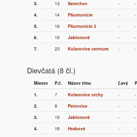
3.
13
Setechov
-
-
4.
14
Pšurnovicie
-
-
5.
16
Pšurnovicie 2
-
-
6.
19
Jablonové
-
-
7.
23
Kolarovice centrum
-
-
Dievčatá (8 čl.)
Miesto
P.č.
Názov tímu
Ľavý
P
1.
7
Kolarovice vrchy
-
-
2.
8
Petrovice
-
-
3.
15
Jablonové
-
-
4.
18
Hrabové
-
-