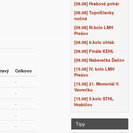
[08.08] Hrabové pohár
[08.08] Topoľčianky
nočná
[09.08] III.kolo LMH
Prešov
[09.08] 6.kolo ohlsb
[09.08] Finále KEHL
[09.08] Naberačka Ďačov
[15.08] IV. kolo LMH
ravý
Celkovo
Prešov
-
[15.08] 21. Memoriál V.
Vavrečku
-
[15.08] 5.kolo STHL
-
Hrabičov
-
Tipy
-