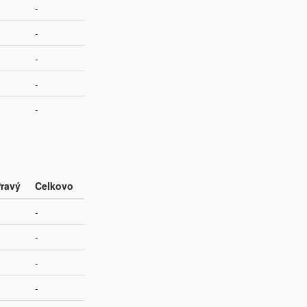
-
-
-
-
-
ravý
Celkovo
-
-
-
-