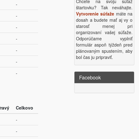
Chcete na svoju súťaž
-
štartovku? Tak neváhajte.
Vytvorenie súťaže
máte na
-
dosah a budete mať aj vy o
starosť menej pri
-
organizovaní vašej súťaže.
-
Odporúčame vyplniť
formulár aspoň týždeň pred
-
plánovaným spustením, aby
bol čas ju pripraviť.
-
-
Facebook
ravý
Celkovo
-
-