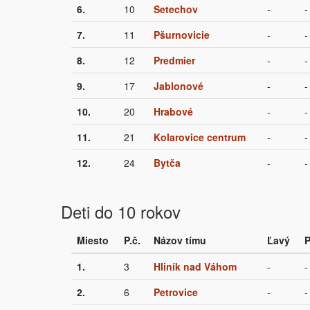
6.
10
Setechov
-
-
7.
11
Pšurnovicie
-
-
8.
12
Predmier
-
-
9.
17
Jablonové
-
-
10.
20
Hrabové
-
-
11.
21
Kolarovice centrum
-
-
12.
24
Bytča
-
-
Deti do 10 rokov
Miesto
P.č.
Názov tímu
Ľavý
P
1.
3
Hliník nad Váhom
-
-
2.
6
Petrovice
-
-